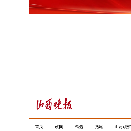
首页
政闻
精选
党建
山河观察