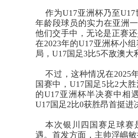
作为U17亚洲杯乃至U
年龄段球员的实力在亚洲一
他们交手中，无论是正赛还
在2023年的U17亚洲杯
局，U17国足3比5不敌澳
不过，这种情况在202
国赛中，U17国足5比2大
的U17亚洲杯半决赛中相
U17国足2比0获胜昂首挺进
本次银川四国赛足球赛是
遇。首发方面，主帅浮嶋敏排