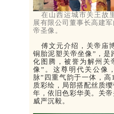
在山西运城市关王故
展有限公司董事长高建军
帝圣像。
傅文元介绍，关帝庙博
铜胎泥塑关帝坐像”，是
化图腾，被誉为解州关
像”。这尊明代关公像
脉”四重气韵于一体，高1
质彩绘，局部搭配丝质缨
年，依旧色彩华美。关帝
威严沉毅。