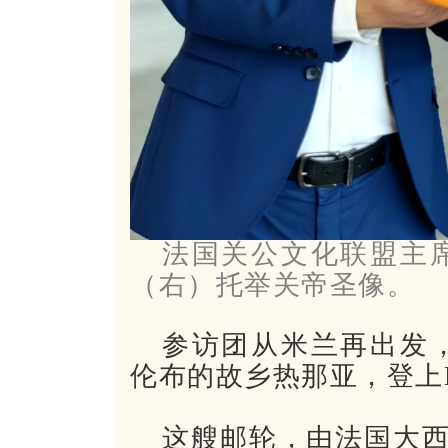
法国关公文化联盟主
（右）托举关帝圣像。
参访团从米兰再出发
伦布的故乡热那亚，登
这艘邮轮，由法国大西