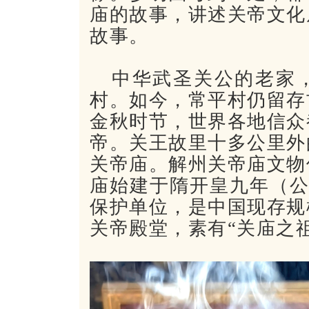
庙的故事，讲述关帝文化
故事。
中华武圣关公的老家
村。如今，常平村仍留存
金秋时节，世界各地信
众
帝。关王故里
十多公里
外
关帝庙。解州关帝庙文物
庙始建于隋开皇九年（公
保护单位，是中国现存规
关帝殿堂，素有“关庙之