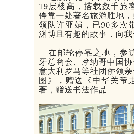
19层楼高，搭载数千旅
停靠一处著名旅游
胜
地，
领队许亚娟，已90多次
渊博且有趣的故事，向我
在邮轮停靠之地，参
牙总商会、摩纳哥中国协
意大利罗马等社团侨领亲
图》，赠送《中华关帝
著，赠送书法作品……