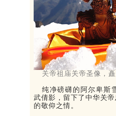
关帝祖庙关帝圣像，矗
纯净磅礴的阿尔卑斯
武倩影，留下了中华关帝
的敬仰之情。