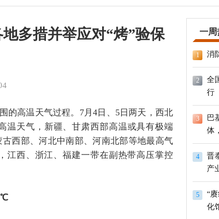
各地多措并举应对“烤”验保
一周
消
1
全
2
04
行
围的高温天气过程。7月4日、5日两天，西北
巴
3
的高温天气，新疆、甘肃西部高温或具有极端
体
蒙古西部、河北中南部、河南北部等地最高气
员
方，江西、浙江、福建一带在副热带高压掌控
晋
4
产
“
5
5℃
化