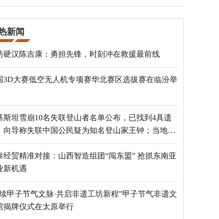
热新闻
防硬汉陈吉康：勇担先锋，时刻冲在救援最前线
国3D大赛低空无人机专项赛华北赛区选拔赛在临汾举
基斯坦雪崩10名失联登山者名单公布，已找到4具遗
，向导称失联中国公民疑为知名登山家王钟；当地官
：已定位到3个追踪器
泰经贸精准对接：山西智造组团“闯东盟” 抢抓东南亚
业新机遇
赓续甲子节气文脉·共启非遗工坊新程”甲子节气非遗文
馆揭牌仪式在太原举行