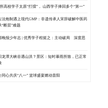
69所高校学子太原“打擂”， 山西学子捧回多个“第一”
古法炮制遇上现代GMP：非遗传承人宋辞破解中医药
承“断层”难题
西晚报少年志 | 优秀学子程挺之：主动破局 深度思
阳龙潭大峡谷遇山洪？景区：短时暴雨所致，已正常
放
乡企同心共庆“八一” 篮球盛宴燃动昔阳