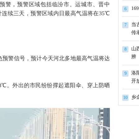
色预警，预警区域包括临汾市、运城市、晋中
1
6
连续三天，预警区域内日最高气温将在35℃
当
7
传
山
8
辨
色预警信号，预计今天河北多地最高气温将达
洛
9
开
38℃。外出的市民纷纷撑起遮阳伞、穿上防晒
10