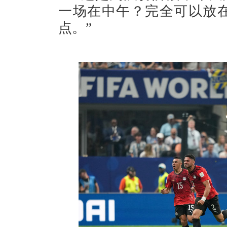
一场在中午？完全可以放在
点。”