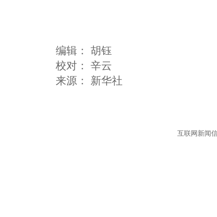
编辑：
胡钰
校对： 辛云
互联网新闻