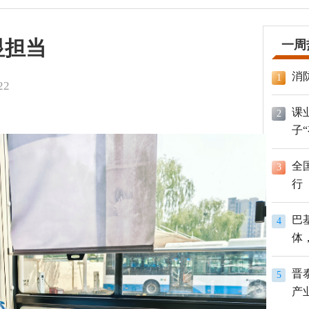
显担当
一周
消
1
22
课
2
子
全
3
行
巴
4
体
员
晋
5
产