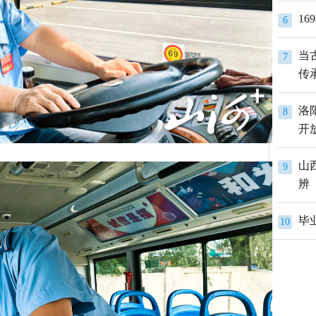
1
6
当
7
传
洛
8
开
山
9
辨
10