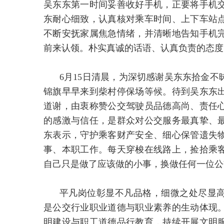
吴东东第一时间妥善收好手机，正要将手机
东耐心细致，认真核对乘车时间、上下车站
不断安抚家属焦急情绪，并清晰地告知手机
前来认领。朴实真诚的话语、认真负责的态度
6月15日清晨，为深切感谢吴东东拾金
锦旗早早来到柴村停保场等候。待到吴东东
道谢，由衷称赞公交驾驶员品德高尚、责任
的感激与信任，是群众对公交服务最真挚、
东表示，守护乘客财产安全、细心保管遗失
事、本职工作。每天穿梭在线路上，捡拾乘
自己只是做了应该做的小事，换做任何一位公
平凡岗位彰显不凡品格，细微之处尽显
是公交行业职业道德与职业素养的生动体现
明建设与职工道德品行教育，持续开展文明