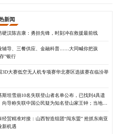
热新闻
防硬汉陈吉康：勇担先锋，时刻冲在救援最前线
业辅导、三餐供应、金融科普……大同喊你把孩
“存”银行
国3D大赛低空无人机专项赛华北赛区选拔赛在临汾举
基斯坦雪崩10名失联登山者名单公布，已找到4具遗
，向导称失联中国公民疑为知名登山家王钟；当地官
：已定位到3个追踪器
泰经贸精准对接：山西智造组团“闯东盟” 抢抓东南亚
业新机遇