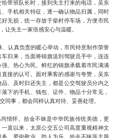
交给带班队长时，接到失主打来的电话，吴东
点、手机相关特征，逐一确认物品归属，同时
完好无损，统一存放于柴村停车场，方便市民
，让失主一家倍感安心与温暖。
不昧、认真负责的暖心举动，市民特意制作荣誉
出车归来，当面将锦旗送到驾驶员手中，连连
心强、热心为民。鲜红的锦旗承载着市民满满
最直接的认可。面对乘客的感谢与夸赞，吴东
物品、及时归还失主，都是公交驾驶员分内之
客落下的手机、钱包、证件、物品十分常见，
交同事，都会同样认真对待、妥善处理。
高尚情怀。拾金不昧是中华民族传统美德，更
。一直以来，太原公交五公司高度重视精神文
服务、爱岗敬业、助人为乐、拾金不昧等主题