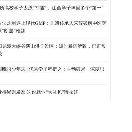
69所高校学子太原“打擂”， 山西学子捧回多个“第一”
古法炮制遇上现代GMP：非遗传承人宋辞破解中医药
承“断层”难题
阳龙潭大峡谷遇山洪？景区：短时暴雨所致，已正常
放
西晚报少年志 | 优秀学子程挺之：主动破局 深度思
毕业待岗别发愁 这份就业“大礼包”请收好