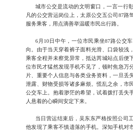
城市公交是流动的文明窗口，一言一行
凡的公交营运岗位上，太原公交五公司87路
服务乘客，用点滴善举温暖市民出行路。
6月10日中午，一位市民乘坐87路公
向。由于当天穿着裤子面料光滑、口袋较浅
乘客全程并未察觉异常，抵达芮城站点后便
位市民才猛然发现手机不见了，顿时焦急万
片、重要个人信息与各类业务资料，一旦丢
泄露、财物受损等诸多麻烦。慌乱之余，市
公交车上。抱着渺茫的希望，试着拨打丢失
人悬着的心瞬间安定下来。
当日营运结束后，吴东东严格按照公司
他发现了乘客不慎遗落的手机。深知手机对