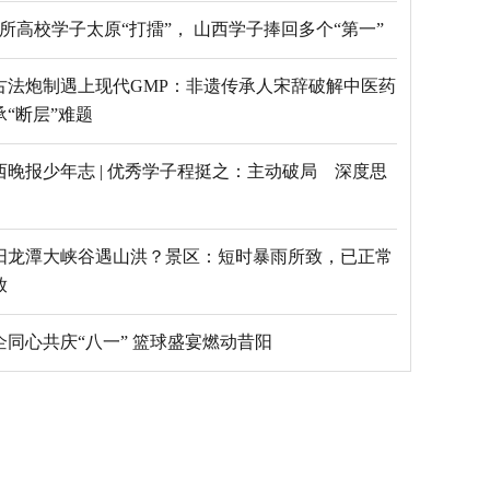
69所高校学子太原“打擂”， 山西学子捧回多个“第一”
古法炮制遇上现代GMP：非遗传承人宋辞破解中医药
承“断层”难题
西晚报少年志 | 优秀学子程挺之：主动破局 深度思
阳龙潭大峡谷遇山洪？景区：短时暴雨所致，已正常
放
乡企同心共庆“八一” 篮球盛宴燃动昔阳