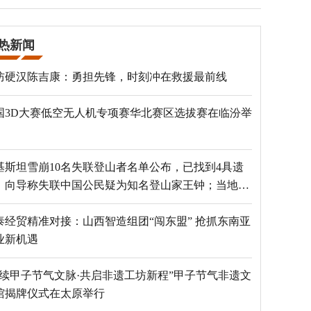
热新闻
防硬汉陈吉康：勇担先锋，时刻冲在救援最前线
国3D大赛低空无人机专项赛华北赛区选拔赛在临汾举
基斯坦雪崩10名失联登山者名单公布，已找到4具遗
，向导称失联中国公民疑为知名登山家王钟；当地官
：已定位到3个追踪器
泰经贸精准对接：山西智造组团“闯东盟” 抢抓东南亚
业新机遇
赓续甲子节气文脉·共启非遗工坊新程”甲子节气非遗文
馆揭牌仪式在太原举行