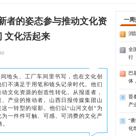
创新者的姿态参与推动文化资
一周
消
 文化活起来
1
全
2
30
行
巴
3
田间地头、工厂车间里书写，也在文化创
体
他们不满足于用笔和镜头记录时代。他们
员
推动文化资源的创造性转化。从报道者，
晋
4
者、产业的推动者。山西日报传媒集团山
产
是这一转型的缩影。他们以“山河文创”为
化为一件件可触、可感、可消费的文化产
“
5
路。
化