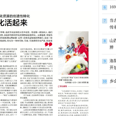
1
6
当
7
传
山
8
辨
洛
9
开
10