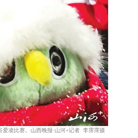
谷爱凌比赛。山西晚报·山河+记者 李霈霈摄