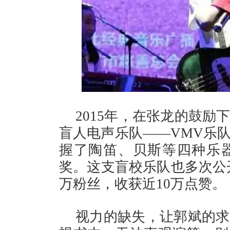
2015年，在张龙的鼓
盲人电声乐队——VMV乐
握了陶笛、贝斯等四种乐器
奖。这支盲校乐队也多次公开
万粉丝，收获近10万点赞。
视力的缺失，让郭斌的求