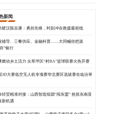
热新闻
防硬汉陈吉康：勇担先锋，时刻冲在救援最前线
业辅导、三餐供应、金融科普……大同喊你把孩
“存”银行
球燃动乡土活力 尖草坪区“村BA”篮球联赛火热开赛
国3D大赛低空无人机专项赛华北赛区选拔赛在临汾举
泰经贸精准对接：山西智造组团“闯东盟” 抢抓东南亚
业新机遇