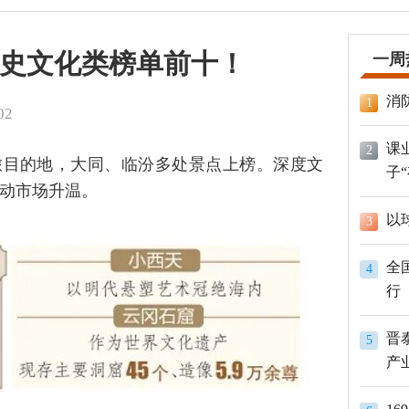
历史文化类榜单前十！
一周
消
1
02
课
2
旅目的地，大同、临汾多处景点上榜。深度文
子
动市场升温。
以
3
全
4
行
晋
5
产