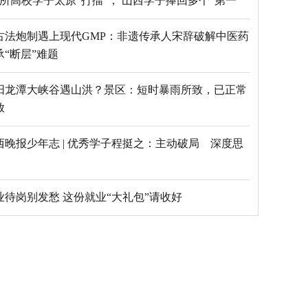
69所高校学子太原“打擂”， 山西学子捧回多个“第一”
古法炮制遇上现代GMP：非遗传承人宋辞破解中医药
承“断层”难题
阳龙潭大峡谷遇山洪？景区：短时暴雨所致，已正常
放
西晚报少年志 | 优秀学子程挺之：主动破局 深度思
毕业待岗别发愁 这份就业“大礼包”请收好