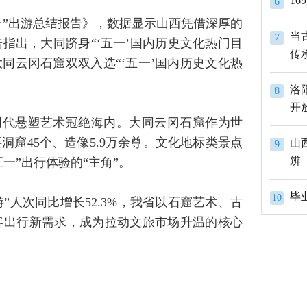
1
6
五一”出游总结报告》，数据显示山西凭借深厚的
当
7
指出，大同跻身“‘五一’国内历史文化热门目
传
同云冈石窟双双入选“‘五一’国内历史文化热
洛
8
开
明代悬塑艺术冠绝海内。大同云冈石窟作为世
窟45个、造像5.9万余尊。文化地标类景点
山
9
辨
一”出行体验的“主角”。
10
”人次同比增长52.3%，我省以石窟艺术、古
客出行新需求，成为拉动文旅市场升温的核心