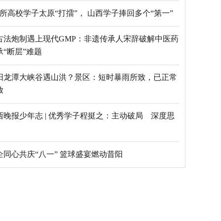
69所高校学子太原“打擂”， 山西学子捧回多个“第一”
古法炮制遇上现代GMP：非遗传承人宋辞破解中医药
承“断层”难题
阳龙潭大峡谷遇山洪？景区：短时暴雨所致，已正常
放
西晚报少年志 | 优秀学子程挺之：主动破局 深度思
乡企同心共庆“八一” 篮球盛宴燃动昔阳