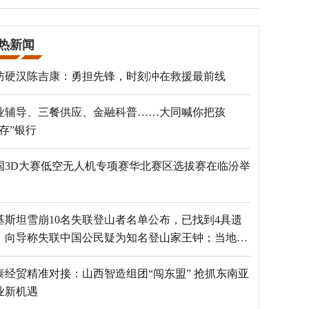
热新闻
防硬汉陈吉康：勇担先锋，时刻冲在救援最前线
业辅导、三餐供应、金融科普……大同喊你把孩
“存”银行
国3D大赛低空无人机专项赛华北赛区选拔赛在临汾举
基斯坦雪崩10名失联登山者名单公布，已找到4具遗
，向导称失联中国公民疑为知名登山家王钟；当地官
：已定位到3个追踪器
泰经贸精准对接：山西智造组团“闯东盟” 抢抓东南亚
业新机遇