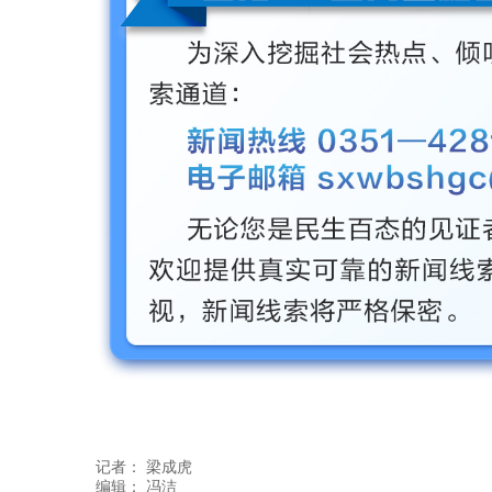
记者：
梁成虎
编辑：
冯洁