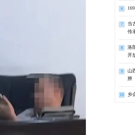
1
6
当
7
传
洛
8
开
山
9
辨
10