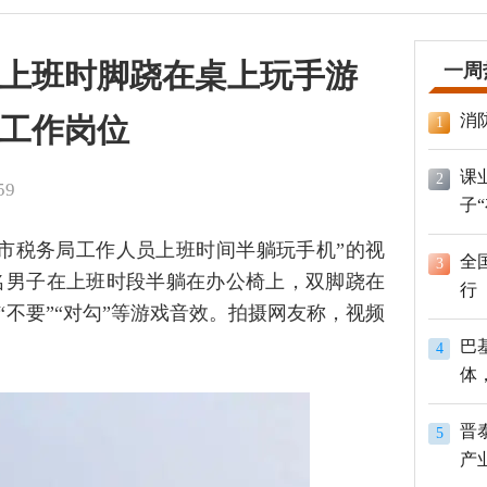
上班时脚跷在桌上玩手游
一周
消
工作岗位
1
课
2
59
子
市税务局工作人员上班时间半躺玩手机”的视
全
3
名男子在上班时段半躺在办公椅上，双脚跷在
行
“不要”“对勾”等游戏音效。拍摄网友称，视频
巴
4
体
员
晋
5
产