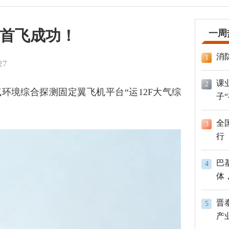
首飞成功！
一周
消
1
27
课
2
环境综合探测固定翼飞机平台“运12F大气综
子
。
全
3
行
巴
4
体
员
晋
5
产