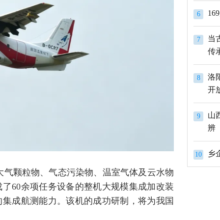
1
6
当
7
传
洛
8
开
山
9
辨
10
绕大气颗粒物、气态污染物、温室气体及云水物
了60余项任务设备的整机大规模集成加改装
的集成航测能力。该机的成功研制，将为我国