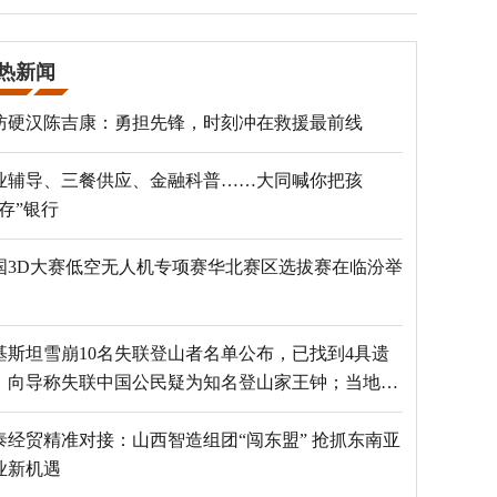
热新闻
防硬汉陈吉康：勇担先锋，时刻冲在救援最前线
业辅导、三餐供应、金融科普……大同喊你把孩
“存”银行
国3D大赛低空无人机专项赛华北赛区选拔赛在临汾举
基斯坦雪崩10名失联登山者名单公布，已找到4具遗
，向导称失联中国公民疑为知名登山家王钟；当地官
：已定位到3个追踪器
泰经贸精准对接：山西智造组团“闯东盟” 抢抓东南亚
业新机遇