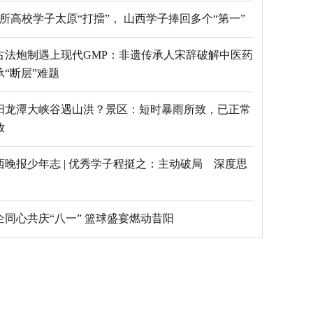
69所高校学子太原“打擂”， 山西学子捧回多个“第一”
古法炮制遇上现代GMP：非遗传承人宋辞破解中医药
承“断层”难题
阳龙潭大峡谷遇山洪？景区：短时暴雨所致，已正常
放
西晚报少年志 | 优秀学子程挺之：主动破局 深度思
乡企同心共庆“八一” 篮球盛宴燃动昔阳