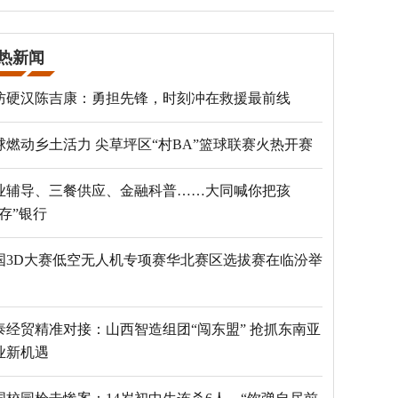
热新闻
防硬汉陈吉康：勇担先锋，时刻冲在救援最前线
球燃动乡土活力 尖草坪区“村BA”篮球联赛火热开赛
业辅导、三餐供应、金融科普……大同喊你把孩
“存”银行
国3D大赛低空无人机专项赛华北赛区选拔赛在临汾举
泰经贸精准对接：山西智造组团“闯东盟” 抢抓东南亚
业新机遇