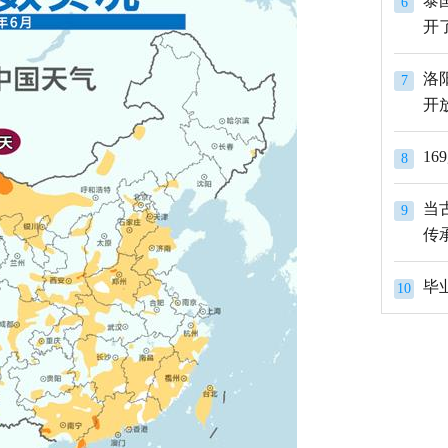
泰
6
开
洛
7
开
1
8
当
9
传
10