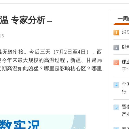
温 专家分析→
一周
消
1
15
以
2
温无缝衔接。今后三天（7月2日至4日），西
迎今年来最大规模的高温过程，新疆、甘肃局
课
3
近期高温如此凶猛？哪里是影响核心区？哪里
子
全
4
行
晋
5
产