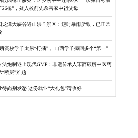
国校园枪击惨案：14岁初中生连杀6人，“饮弹自尽前
了26枪”，疑入校前先杀害家中祖父母
阳龙潭大峡谷遇山洪？景区：短时暴雨所致，已正常
放
69所高校学子太原“打擂”， 山西学子捧回多个“第一”
古法炮制遇上现代GMP：非遗传承人宋辞破解中医药
承“断层”难题
毕业待岗别发愁 这份就业“大礼包”请收好