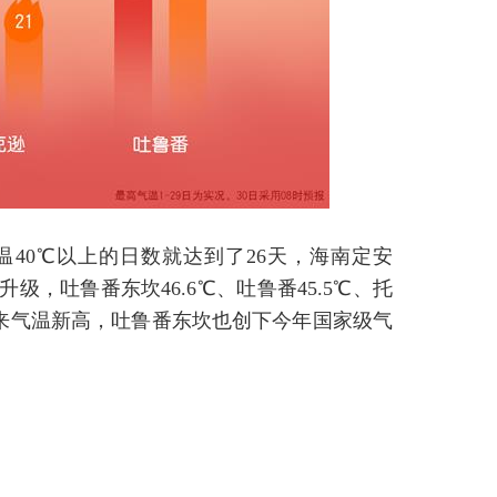
40℃以上的日数就达到了26天，海南定安
级，吐鲁番东坎46.6℃、吐鲁番45.5℃、托
年以来气温新高，吐鲁番东坎也创下今年国家级气