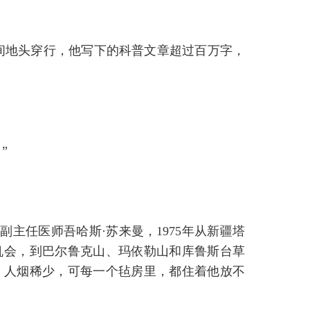
田间地头穿行，他写下的科普文章超过百万字，
”
主任医师吾哈斯·苏来曼，1975年从新疆塔
机会，到巴尔鲁克山、玛依勒山和库鲁斯台草
，人烟稀少，可每一个毡房里，都住着他放不