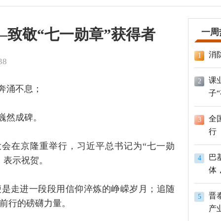
—致敬“七一勋章”获得者
一周
消
1
38
课
2
奔涌不息；
子
巍然成碑。
全
3
行
年大会在京隆重举行，习近平总书记为“七一勋
巴
4
、表示祝贺。
体
员
便是走进一段段用信仰淬炼的峥嵘岁月；追随
晋
5
前行的磅礴力量。
产