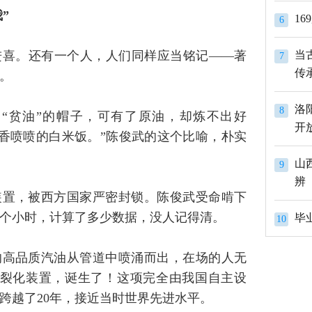
”
1
6
进喜。还有一个人，人们同样应当铭记——著
当
7
传
。
洛
8
了“贫油”的帽子，可有了原油，却炼不出好
开
香喷喷的白米饭。”陈俊武的这个比喻，朴实
山
9
辨
装置，被西方国家严密封锁。陈俊武受命啃下
个小时，计算了多少数据，没人记得清。
10
澈的高品质汽油从管道中喷涌而出，在场的人无
化裂化装置，诞生了！这项完全由我国自主设
跨越了20年，接近当时世界先进水平。