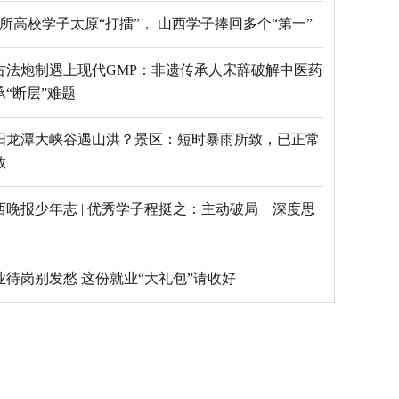
69所高校学子太原“打擂”， 山西学子捧回多个“第一”
古法炮制遇上现代GMP：非遗传承人宋辞破解中医药
承“断层”难题
阳龙潭大峡谷遇山洪？景区：短时暴雨所致，已正常
放
西晚报少年志 | 优秀学子程挺之：主动破局 深度思
毕业待岗别发愁 这份就业“大礼包”请收好