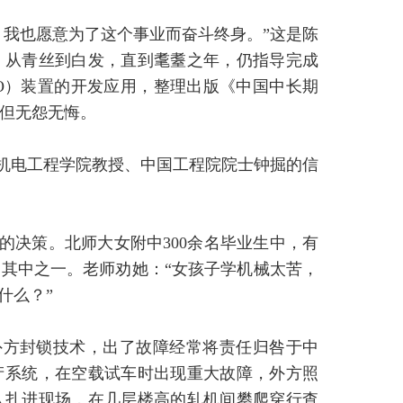
，我也愿意为了这个事业而奋斗终身。”这是陈
，从青丝到白发，直到耄耋之年，仍指导完成
O）装置的开发应用，整理出版《中国中长期
但无怨无悔。
学机电工程学院教授、中国工程院院士钟掘的信
的决策。北师大女附中300余名毕业生中，有
其中之一。老师劝她：“女孩子学机械太苦，
什么？”
外方封锁技术，出了故障经常将责任归咎于中
产系统，在空载试车时出现重大故障，外方照
队扎进现场，在几层楼高的轧机间攀爬穿行查