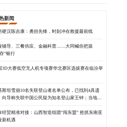
热新闻
防硬汉陈吉康：勇担先锋，时刻冲在救援最前线
业辅导、三餐供应、金融科普……大同喊你把孩
“存”银行
国3D大赛低空无人机专项赛华北赛区选拔赛在临汾举
基斯坦雪崩10名失联登山者名单公布，已找到4具遗
，向导称失联中国公民疑为知名登山家王钟；当地官
：已定位到3个追踪器
泰经贸精准对接：山西智造组团“闯东盟” 抢抓东南亚
业新机遇