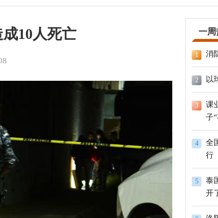
成10人死亡
一周
消
1
08
以
2
课
3
子
全
4
行
泰
5
开