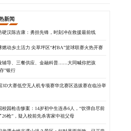
热新闻
防硬汉陈吉康：勇担先锋，时刻冲在救援最前线
球燃动乡土活力 尖草坪区“村BA”篮球联赛火热开赛
业辅导、三餐供应、金融科普……大同喊你把孩
“存”银行
国3D大赛低空无人机专项赛华北赛区选拔赛在临汾举
国校园枪击惨案：14岁初中生连杀6人，“饮弹自尽前
了26枪”，疑入校前先杀害家中祖父母