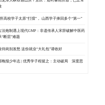
阳龙潭大峡谷遇山洪？景区：短时暴雨所致，已正常
放
69所高校学子太原“打擂”， 山西学子捧回多个“第一”
古法炮制遇上现代GMP：非遗传承人宋辞破解中医药
承“断层”难题
毕业待岗别发愁 这份就业“大礼包”请收好
西晚报少年志 | 优秀学子程挺之：主动破局 深度思