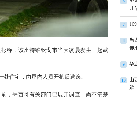
洛
6
开
1
7
当
8
传
通报称，该州特维钦戈市当天凌晨发生一起武
9
一处住宅，向屋内人员开枪后逃逸。
山
10
辨
目前，墨西哥有关部门已展开调查，尚不清楚