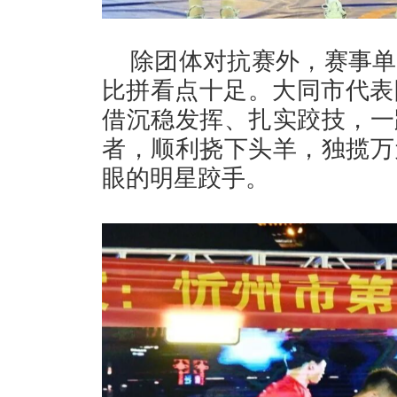
除团体对抗赛外，赛事单
比拼看点十足。大同市代表
借沉稳发挥、扎实跤技，一
者，顺利挠下头羊，独揽万
眼的明星跤手。