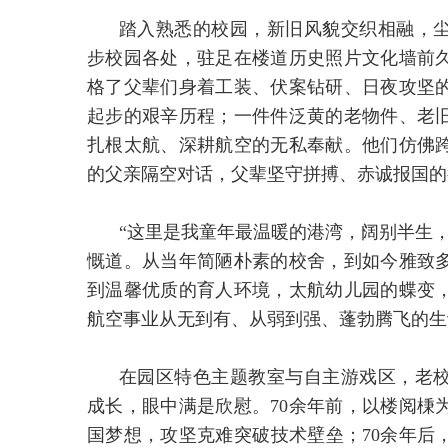
踏入熟悉的校园，新旧风貌交织相融，
步校园各处，驻足在楼道历史照片文化墙前
格了父辈们身着工装、伏案钻研、日夜攻坚
起步的艰辛历程；一件件泛黄的老物件、老
扎根太航、深耕航空的无私奉献。他们仿佛跨
的父亲隔空对话，父辈坚守拼搏、赤诚报国的
“这里是我童年最温暖的港湾，阔别半生
慨道。从当年简陋朴素的校舍，到如今雅致
到温馨优质的育人环境，太航幼儿园的蝶变
航空事业从无到有、从弱到强、蓬勃腾飞的生
在园区特色主题教室与自主游戏区，老
成长，眼中满是欣慰。70余年前，以楼阅棅
国梦想，攻坚克难突破技术壁垒；70余年后