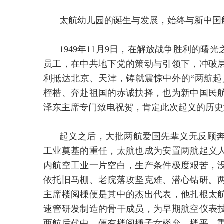
太航幼儿园的诞生与发展，始终与新中国
1949年11月9日，在解放战争胜利的
员工，在中共地下党的策动与引领下，冲破层
利抵达北京、天津，铸就震惊中外的“两航起
桎梏、奔赴祖国的赤诚抉择，也为新中国民
泽东主席专门致电祝贺，肯定此次起义的历史
起义之后，大批两航爱国先辈义无反顾
工业奠基的重任，太航也成为安置两航起义
内航空工业一片空白，生产条件极度艰苦，
依托旧马棚、老院落攻坚克难、潜心钻研。
主席楼阅棅便是其中的杰出代表，他扎根太
速管研发制造的骨干成员，为早期航空仪表技
两航后代中，便有楼阅棅子女楼允、楼平，