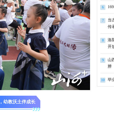
1
6
当
7
传
洛
8
开
山
9
辨
10
，幼教沃土伴成长