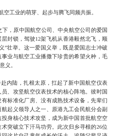
航空工业的萌芽、起步与腾飞同频共振。
曙光之下，原中国航空公司、中央航空公司的爱国
层封锁，驾驶12架飞机从香港毅然北飞，顺
义”壮举。这一爱国义举，既是爱国志士冲破
航事业与航空工业播撒下珍贵的希望火种，毛
意义。
奔赴内陆，扎根太原，扛起了新中国航空仪表
人员、攻坚航空仪表技术的核心阵地。彼时国
没有标准化厂房、没有成熟技术设备，先辈们
两航起义领导人之一、原港九工会民航分会副
航投身核心技术攻坚，成为新中国首批航空空
术突破立下汗马功劳。此次归乡寻根的26位
重回这片自己童年成长的沃土，追随父辈足迹