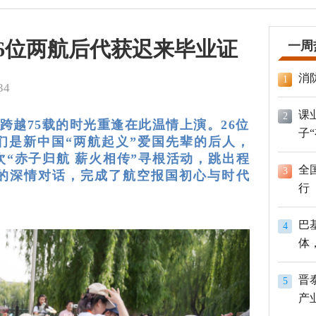
26位两航后代获迟来毕业证
一周
消
1
34
课
2
跨越75载的时光重逢在此温情上演。26位
子
们是新中国“两航起义”爱国先辈的后人，
“赤子归航 薪火相传”寻根活动，跳出程
全
3
的深情对话，完成了航空报国初心与时代
行
巴
4
体
员
晋
5
产