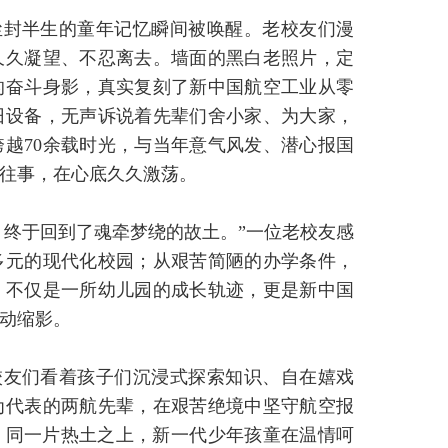
尘封半生的童年记忆瞬间被唤醒。老校友们漫
久久凝望、不忍离去。墙面的黑白老照片，定
的奋斗身影，真实复刻了新中国航空工业从零
旧设备，无声诉说着先辈们舍小家、为大家，
越70余载时光，与当年意气风发、潜心报国
往事，在心底久久激荡。
，终于回到了魂牵梦绕的故土。”一位老校友感
多元的现代化校园；从艰苦简陋的办学条件，
，不仅是一所幼儿园的成长轨迹，更是新中国
动缩影。
校友们看着孩子们沉浸式探索知识、自在嬉戏
为代表的两航先辈，在艰苦绝境中坚守航空报
，同一片热土之上，新一代少年孩童在温情呵