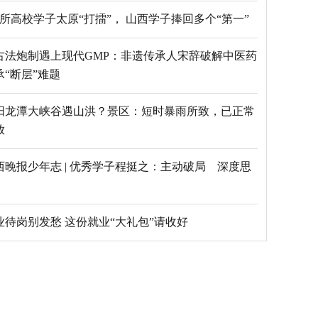
69所高校学子太原“打擂”， 山西学子捧回多个“第一”
古法炮制遇上现代GMP：非遗传承人宋辞破解中医药
承“断层”难题
阳龙潭大峡谷遇山洪？景区：短时暴雨所致，已正常
放
西晚报少年志 | 优秀学子程挺之：主动破局 深度思
毕业待岗别发愁 这份就业“大礼包”请收好