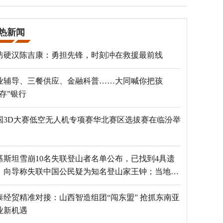
热新闻
防硬汉陈吉康：勇担先锋，时刻冲在救援最前线
业辅导、三餐供应、金融科普……大同喊你把孩
“存”银行
国3D大赛低空无人机专项赛华北赛区选拔赛在临汾举
基斯坦雪崩10名失联登山者名单公布，已找到4具遗
，向导称失联中国公民疑为知名登山家王钟；当地官
：已定位到3个追踪器
泰经贸精准对接：山西智造组团“闯东盟” 抢抓东南亚
业新机遇