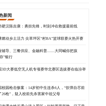
热新闻
防硬汉陈吉康：勇担先锋，时刻冲在救援最前线
球燃动乡土活力 尖草坪区“村BA”篮球联赛火热开赛
业辅导、三餐供应、金融科普……大同喊你把孩
“存”银行
国3D大赛低空无人机专项赛华北赛区选拔赛在临汾举
国校园枪击惨案：14岁初中生连杀6人，“饮弹自尽前
了26枪”，疑入校前先杀害家中祖父母