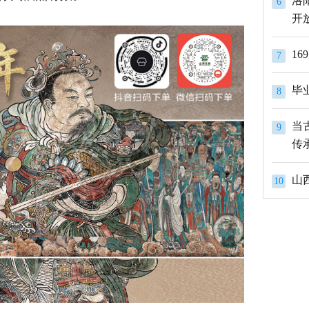
洛
6
开
1
7
8
当
9
传
山
10