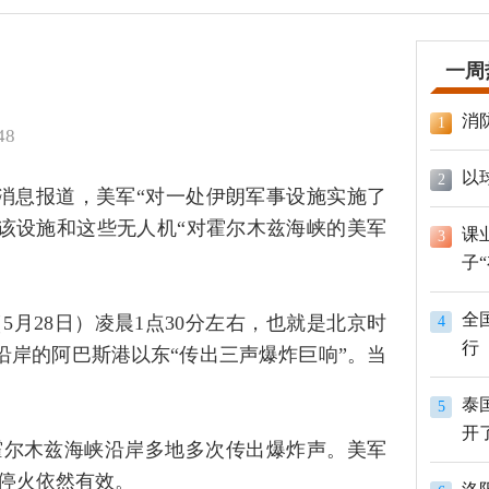
一周
消
1
48
以
2
员消息报道，美军“对一处伊朗军事设施实施了
该设施和这些无人机“对霍尔木兹海峡的美军
课
3
子
全
月28日）凌晨1点30分左右，也就是北京时
4
行
沿岸的阿巴斯港以东“传出三声爆炸巨响”。当
泰
5
开
霍尔木兹海峡沿岸多地多次传出爆炸声。美军
调停火依然有效。