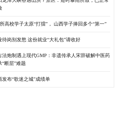
阳龙潭大峡谷遇山洪？景区：短时暴雨所致，已正常
放
69所高校学子太原“打擂”， 山西学子捧回多个“第一”
毕业待岗别发愁 这份就业“大礼包”请收好
古法炮制遇上现代GMP：非遗传承人宋辞破解中医药
承“断层”难题
西发布“歌迷之城”成绩单