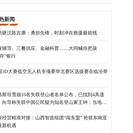
热新闻
防硬汉陈吉康：勇担先锋，时刻冲在救援最前线
业辅导、三餐供应、金融科普……大同喊你把孩
“存”银行
国3D大赛低空无人机专项赛华北赛区选拔赛在临汾举
基斯坦雪崩10名失联登山者名单公布，已找到4具遗
，向导称失联中国公民疑为知名登山家王钟；当地官
：已定位到3个追踪器
泰经贸精准对接：山西智造组团“闯东盟” 抢抓东南亚
业新机遇