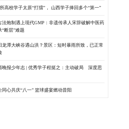
69所高校学子太原“打擂”， 山西学子捧回多个“第一”
古法炮制遇上现代GMP：非遗传承人宋辞破解中医药
承“断层”难题
阳龙潭大峡谷遇山洪？景区：短时暴雨所致，已正常
放
西晚报少年志 | 优秀学子程挺之：主动破局 深度思
乡企同心共庆“八一” 篮球盛宴燃动昔阳