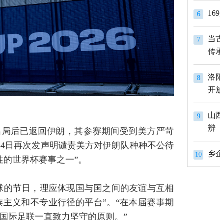
1
6
当
7
传
洛
8
开
山
9
辨
出局后已返回伊朗，其参赛期间受到美方严苛
4日再次发声明谴责美方对伊朗队种种不公待
10
性的世界杯赛事之一”。
球的节日，理应体现国与国之间的友谊与互相
主义和不专业行径的平台”。“在本届赛事期
国际足联一直致力坚守的原则。”