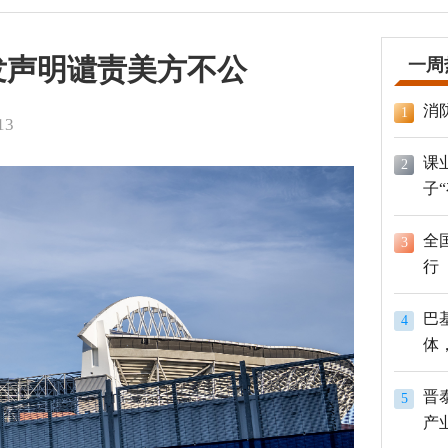
发声明谴责美方不公
一周
消
1
13
课
2
子
全
3
行
巴
4
体
员
晋
5
产