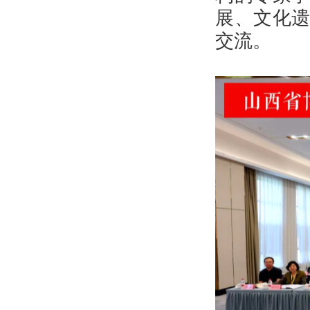
健康科普
展、文化
交流。