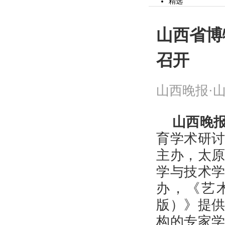
精选
党建
山河观察
时事
山西省博
文化
社会
召开
财经
市县
体育
教育
山西晚报·山
公益
生活
专题
山西晚报
作文
投资山西
育学术研
健康
辟谣
主办，太
美食
山河视频
学与技术
旅游
头条
办，《艺
精选
读图
版）》提
娱乐
构的专家
房产