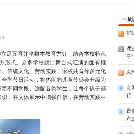
一周
消
1
00
课
2
学立足五育并举根本教育方针，结合本校特色
子
办形式。众多学校跳出舞台式汇演的固有框
政、传统文化、劳动实践、家校共育等多元化
以
3
复合型节日活动，将热闹的儿童节盛会升级为
全
覆盖不同学段、适配各类学生，让每个孩子都
4
行
知识，在文体展示中增强自信，在劳动实践中
晋
5
产