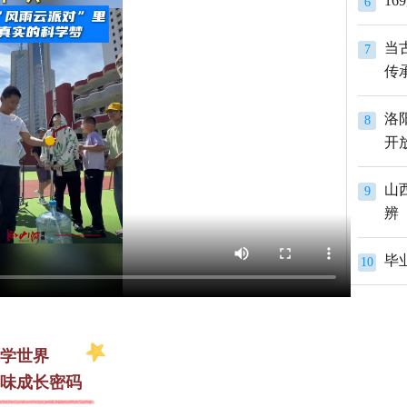
1
6
当
7
传
洛
8
开
山
9
辨
10
学世界
味成长密码