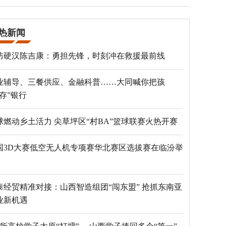
热新闻
防硬汉陈吉康：勇担先锋，时刻冲在救援最前线
业辅导、三餐供应、金融科普……大同喊你把孩
“存”银行
球燃动乡土活力 尖草坪区“村BA”篮球联赛火热开赛
国3D大赛低空无人机专项赛华北赛区选拔赛在临汾举
泰经贸精准对接：山西智造组团“闯东盟” 抢抓东南亚
业新机遇