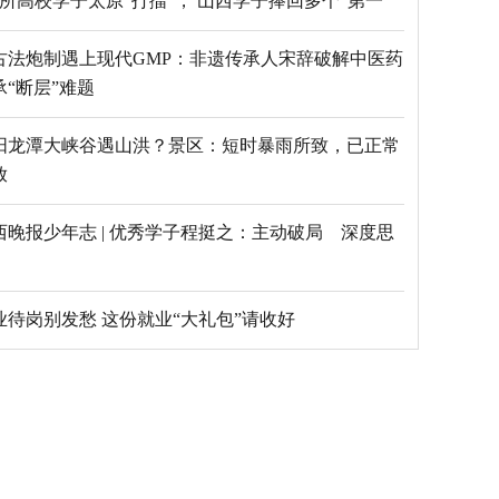
69所高校学子太原“打擂”， 山西学子捧回多个“第一”
古法炮制遇上现代GMP：非遗传承人宋辞破解中医药
承“断层”难题
阳龙潭大峡谷遇山洪？景区：短时暴雨所致，已正常
放
西晚报少年志 | 优秀学子程挺之：主动破局 深度思
毕业待岗别发愁 这份就业“大礼包”请收好