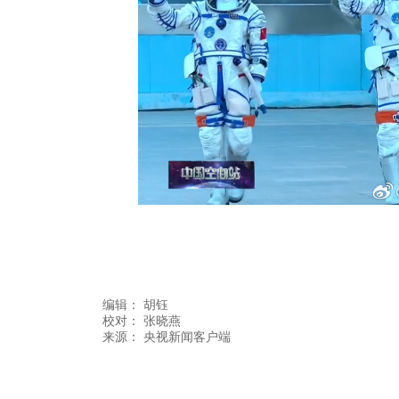
编辑：
胡钰
校对： 张晓燕