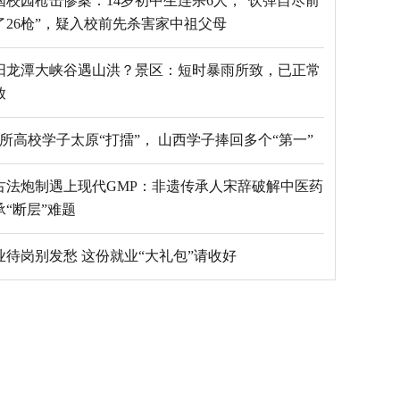
国校园枪击惨案：14岁初中生连杀6人，“饮弹自尽前
了26枪”，疑入校前先杀害家中祖父母
阳龙潭大峡谷遇山洪？景区：短时暴雨所致，已正常
放
69所高校学子太原“打擂”， 山西学子捧回多个“第一”
古法炮制遇上现代GMP：非遗传承人宋辞破解中医药
承“断层”难题
毕业待岗别发愁 这份就业“大礼包”请收好