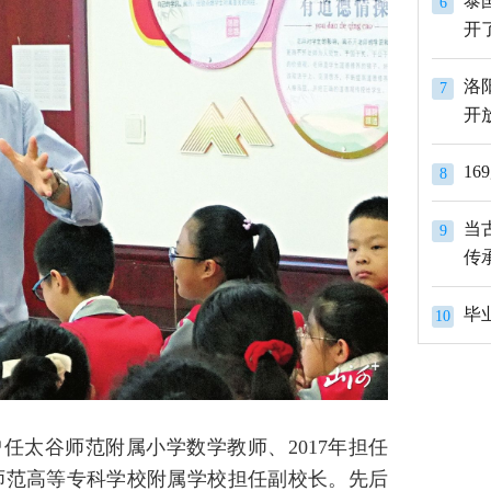
泰
6
开
洛
7
开
1
8
当
9
传
10
任太谷师范附属小学数学教师、2017年担任
中师范高等专科学校附属学校担任副校长。先后