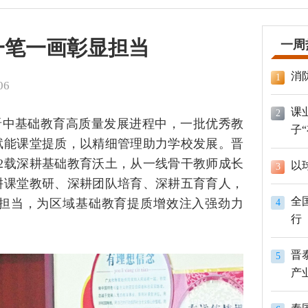
一笔一画彰显担当
一周
消
1
06
课
2
晋中基础教育高质量发展进程中，一批优秀教
子
赋能课堂提质，以精细管理助力学校发展。晋
2载深耕基础教育沃土，从一线骨干教师成长
以
3
耕课堂教研、深耕团队培育、深耕五育育人，
全
担当，为区域基础教育提质增效注入强劲力
4
行
晋
5
产