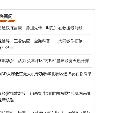
热新闻
防硬汉陈吉康：勇担先锋，时刻冲在救援最前线
业辅导、三餐供应、金融科普……大同喊你把孩
“存”银行
球燃动乡土活力 尖草坪区“村BA”篮球联赛火热开赛
国3D大赛低空无人机专项赛华北赛区选拔赛在临汾举
泰经贸精准对接：山西智造组团“闯东盟” 抢抓东南亚
业新机遇