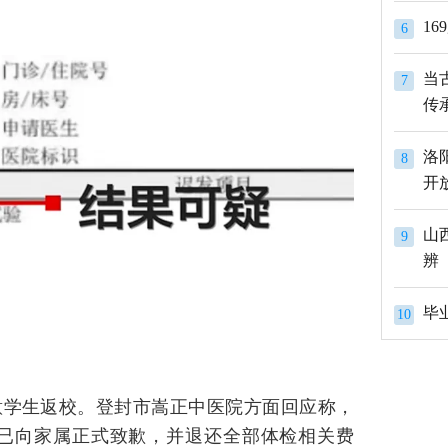
1
6
当
7
传
洛
8
开
山
9
辨
10
意学生返校。登封市嵩正中医院方面回应称，
现已向家属正式致歉，并退还全部体检相关费