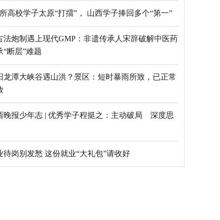
69所高校学子太原“打擂”， 山西学子捧回多个“第一”
古法炮制遇上现代GMP：非遗传承人宋辞破解中医药
承“断层”难题
阳龙潭大峡谷遇山洪？景区：短时暴雨所致，已正常
放
西晚报少年志 | 优秀学子程挺之：主动破局 深度思
毕业待岗别发愁 这份就业“大礼包”请收好