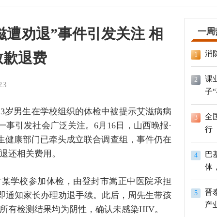
滋遭劝退”事件引发关注 相
一周
消
致歉退费
1
课
2
23
子
3岁男生在学校组织的体检中被提示艾滋病病
全
3
一事引发社会广泛关注。6月16日，山西晚报·
行
生健康部门已牵头成立联合调查组，事件仍在
退还相关费用。
巴
4
体
员
封某学校参加体检，由登封市嵩正中医院承担
晋
5
随即通知家长办理劝退手续。此后，周先生带孩
产
所有检测结果均为阴性，确认未感染HIV。