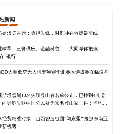
热新闻
防硬汉陈吉康：勇担先锋，时刻冲在救援最前线
业辅导、三餐供应、金融科普……大同喊你把孩
“存”银行
国3D大赛低空无人机专项赛华北赛区选拔赛在临汾举
基斯坦雪崩10名失联登山者名单公布，已找到4具遗
，向导称失联中国公民疑为知名登山家王钟；当地官
：已定位到3个追踪器
泰经贸精准对接：山西智造组团“闯东盟” 抢抓东南亚
业新机遇