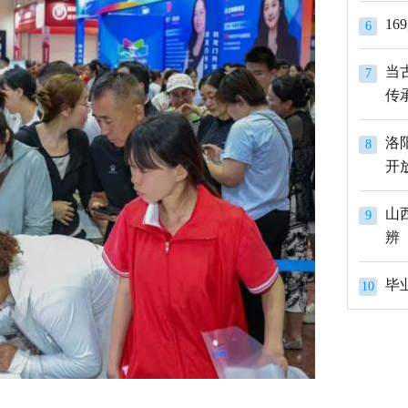
1
6
当
7
传
洛
8
开
山
9
辨
10