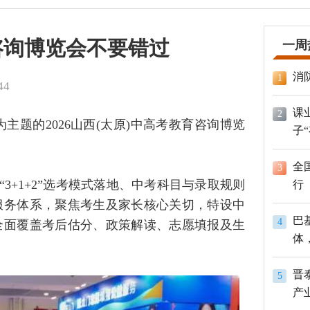
咨询博览会不要错过
一周
消
1
44
课
2
”为主题的2026山西(太原)中高考教育咨询博览
子
全
3
3+1+2”选考模式落地、中考科目与录取规则
行
服务体系，聚焦考生及家长核心关切，特设中
巴
4
全面覆盖考后估分、政策解读、志愿填报及生
体
员
晋
5
产