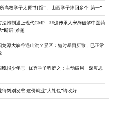
69所高校学子太原“打擂”， 山西学子捧回多个“第一”
古法炮制遇上现代GMP：非遗传承人宋辞破解中医药
承“断层”难题
阳龙潭大峡谷遇山洪？景区：短时暴雨所致，已正常
放
西晚报少年志 | 优秀学子程挺之：主动破局 深度思
毕业待岗别发愁 这份就业“大礼包”请收好