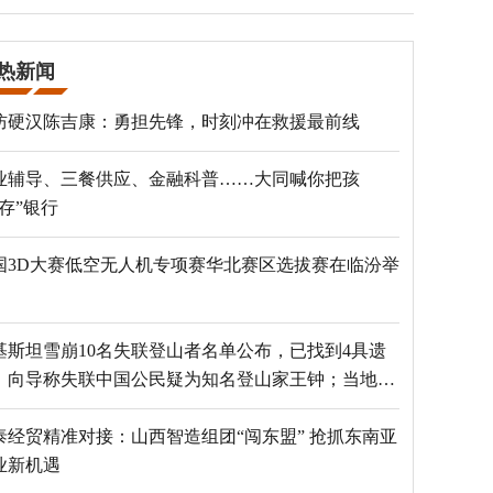
热新闻
防硬汉陈吉康：勇担先锋，时刻冲在救援最前线
业辅导、三餐供应、金融科普……大同喊你把孩
“存”银行
国3D大赛低空无人机专项赛华北赛区选拔赛在临汾举
基斯坦雪崩10名失联登山者名单公布，已找到4具遗
，向导称失联中国公民疑为知名登山家王钟；当地官
：已定位到3个追踪器
泰经贸精准对接：山西智造组团“闯东盟” 抢抓东南亚
业新机遇