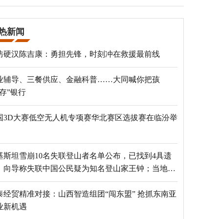
热新闻
防硬汉陈吉康：勇担先锋，时刻冲在救援最前线
业辅导、三餐供应、金融科普……大同喊你把孩
“存”银行
国3D大赛低空无人机专项赛华北赛区选拔赛在临汾举
基斯坦雪崩10名失联登山者名单公布，已找到4具遗
，向导称失联中国公民疑为知名登山家王钟；当地官
：已定位到3个追踪器
泰经贸精准对接：山西智造组团“闯东盟” 抢抓东南亚
业新机遇