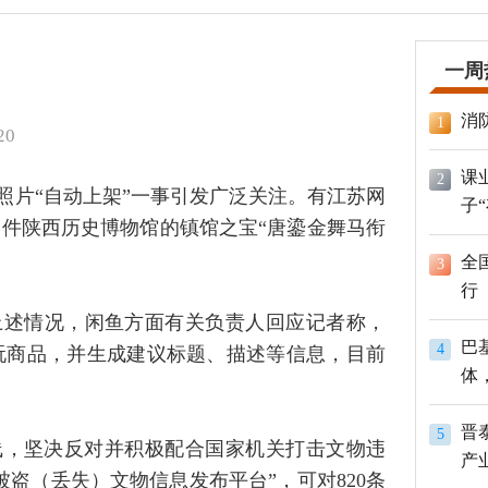
一周
消
1
20
课
2
照片“自动上架”一事引发广泛关注。有江苏网
子
件陕西历史博物馆的镇馆之宝“唐鎏金舞马衔
全
3
行
上述情况，闲鱼方面有关负责人回应记者称，
巴
4
玩商品，并生成建议标题、描述等信息，目前
体
员
晋
5
线，坚决反对并积极配合国家机关打击文物违
产
盗（丢失）文物信息发布平台”，可对820条