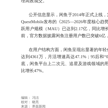
理高效成交。
公开信息显示，闲鱼于2014年正式上线
QuestMobile发布的《2025—2026年度
跃用户规模（MAU）已达到2.17亿，同比增长
前，官方数据披露闲鱼注册用户数已突破6亿，20
在用户结构方面，闲鱼呈现出显著的年轻化
达到4361万，月活增速高达47.1%；95后和
底，闲鱼平台上二次元、追星及游戏领域的用
比增长47%。
编辑：
冯洁
校对： 晓亮