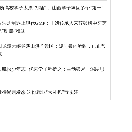
69所高校学子太原“打擂”， 山西学子捧回多个“第一”
古法炮制遇上现代GMP：非遗传承人宋辞破解中医药
承“断层”难题
阳龙潭大峡谷遇山洪？景区：短时暴雨所致，已正常
放
西晚报少年志 | 优秀学子程挺之：主动破局 深度思
毕业待岗别发愁 这份就业“大礼包”请收好