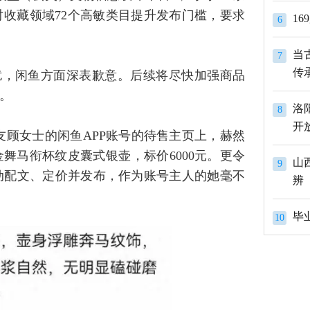
收藏领域72个高敏类目提升发布门槛，要求
1
6
当
7
传
扰，闲鱼方面深表歉意。后续将尽快加强商品
。
洛
8
开
友顾女士的闲鱼APP账号的待售主页上，赫然
舞马衔杯纹皮囊式银壶，标价6000元。更令
山
9
动配文、定价并发布，作为账号主人的她毫不
辨
10