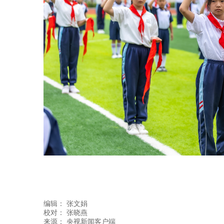
编辑：
张文娟
校对： 张晓燕