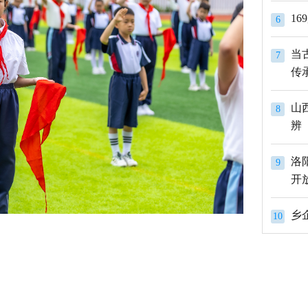
1
6
当
7
传
山
8
辨
洛
9
开
10