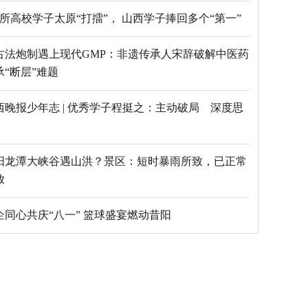
69所高校学子太原“打擂”， 山西学子捧回多个“第一”
古法炮制遇上现代GMP：非遗传承人宋辞破解中医药
承“断层”难题
西晚报少年志 | 优秀学子程挺之：主动破局 深度思
阳龙潭大峡谷遇山洪？景区：短时暴雨所致，已正常
放
乡企同心共庆“八一” 篮球盛宴燃动昔阳