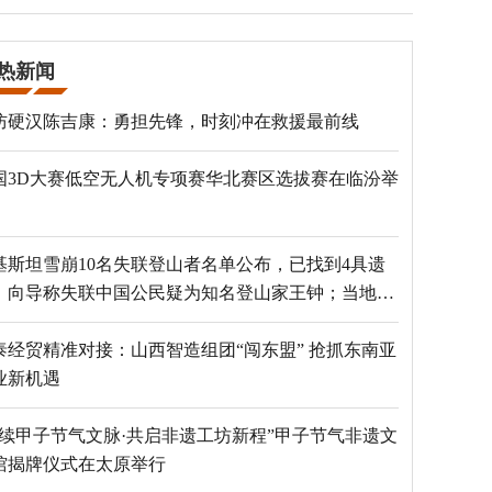
热新闻
防硬汉陈吉康：勇担先锋，时刻冲在救援最前线
国3D大赛低空无人机专项赛华北赛区选拔赛在临汾举
基斯坦雪崩10名失联登山者名单公布，已找到4具遗
，向导称失联中国公民疑为知名登山家王钟；当地官
：已定位到3个追踪器
泰经贸精准对接：山西智造组团“闯东盟” 抢抓东南亚
业新机遇
赓续甲子节气文脉·共启非遗工坊新程”甲子节气非遗文
馆揭牌仪式在太原举行