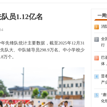
队员1.12亿名
一周
消
1
04
全
2
先锋队统计主要数据，截至2025年12月31
行
先队大、中队辅导员298.9万名。中小学校少
.8万个。
巴
3
体
员
晋
4
产
“
5
化