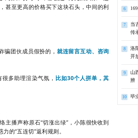
元，甚至更高的价格买下这块石头，中间的利
1
6
当
7
传
洛
8
诈骗团伙成员假扮的，
就连留言互动、咨询
开
山
9
有很多助理渲染气氛，
比如30个人拼单，其
辨
10
络主播声称原石“切涨出绿”，小陈很快收到
力的“五连切”返利规则。