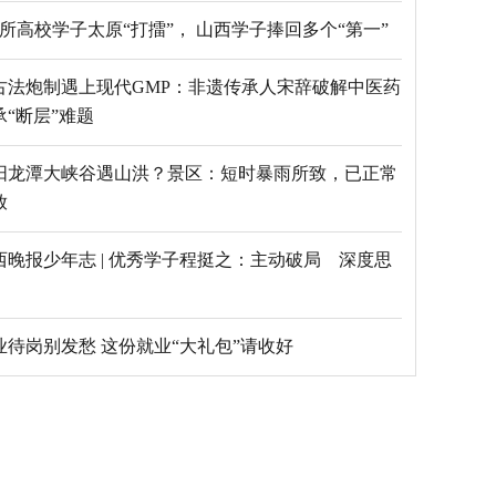
69所高校学子太原“打擂”， 山西学子捧回多个“第一”
古法炮制遇上现代GMP：非遗传承人宋辞破解中医药
承“断层”难题
阳龙潭大峡谷遇山洪？景区：短时暴雨所致，已正常
放
西晚报少年志 | 优秀学子程挺之：主动破局 深度思
毕业待岗别发愁 这份就业“大礼包”请收好