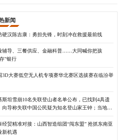
热新闻
防硬汉陈吉康：勇担先锋，时刻冲在救援最前线
业辅导、三餐供应、金融科普……大同喊你把孩
“存”银行
国3D大赛低空无人机专项赛华北赛区选拔赛在临汾举
基斯坦雪崩10名失联登山者名单公布，已找到4具遗
，向导称失联中国公民疑为知名登山家王钟；当地官
：已定位到3个追踪器
泰经贸精准对接：山西智造组团“闯东盟” 抢抓东南亚
业新机遇