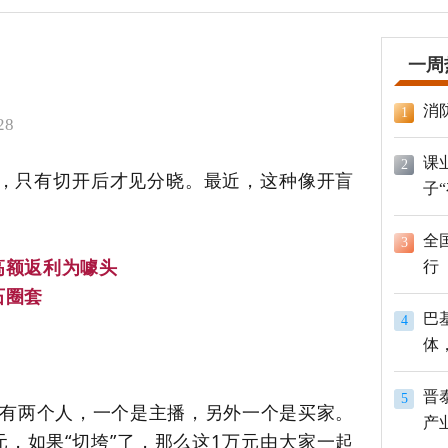
一周
消
1
28
课
2
，只有切开后才见分晓。最近，这种像开盲
子
。
全
3
高额返利为噱头
行
石圈套
巴
4
体
员
晋
5
有两个人，一个是主播，另外一个是买家。
产
，如果“切垮”了，那么这1万元由大家一起