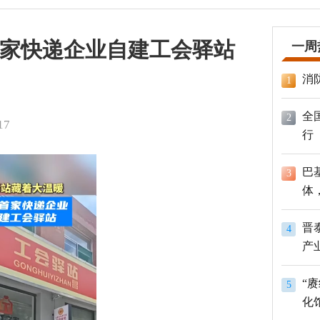
家快递企业自建工会驿站
一周
消
1
全
2
17
行
巴
3
体
员
晋
4
产
“
5
化