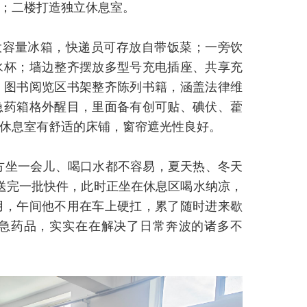
；二楼打造独立休息室。
大容量冰箱，快递员可存放自带饭菜；一旁饮
水杯；墙边整齐摆放多型号充电插座、共享充
。图书阅览区书架整齐陈列书籍，涵盖法律维
急药箱格外醒目，里面备有创可贴、碘伏、藿
休息室有舒适的床铺，窗帘遮光性良好。
方坐一会儿、喝口水都不容易，夏天热、冬天
送完一批快件，此时正坐在休息区喝水纳凉，
用，午间他不用在车上硬扛，累了随时进来歇
急药品，实实在在解决了日常奔波的诸多不