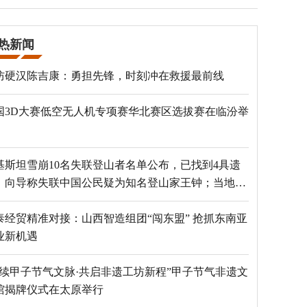
热新闻
防硬汉陈吉康：勇担先锋，时刻冲在救援最前线
国3D大赛低空无人机专项赛华北赛区选拔赛在临汾举
基斯坦雪崩10名失联登山者名单公布，已找到4具遗
，向导称失联中国公民疑为知名登山家王钟；当地官
：已定位到3个追踪器
泰经贸精准对接：山西智造组团“闯东盟” 抢抓东南亚
业新机遇
赓续甲子节气文脉·共启非遗工坊新程”甲子节气非遗文
馆揭牌仪式在太原举行