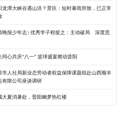
阳龙潭大峡谷遇山洪？景区：短时暴雨所致，已正常
放
西晚报少年志 | 优秀学子程挺之：主动破局 深度思
乡企同心共庆“八一” 篮球盛宴燃动昔阳
原市人社局新业态劳动者权益保障课题组赴山西顺丰
运有限公司座谈调研
城大夏消暑处，晋阳幽梦热红楼