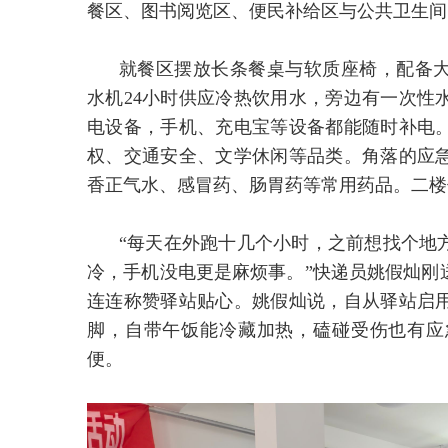
餐区、图书阅览区、便民补给区与公共卫生间
就餐区摆放长条餐桌与软质座椅，配备
水机24小时供应冷热饮用水，旁边有一次性
电设备，手机、充电宝等设备都能随时补电
权、交通安全、文学休闲等品类。角落的应
香正气水、感冒药、肠胃药等常用药品。二楼
“每天在外跑十几个小时，之前想找个地
冷，手机没电更是麻烦事。”快递员姚假灿刚
连连称赞驿站贴心。姚假灿说，自从驿站启
脚，自带午饭能冷藏加热，磕碰受伤也有应
便。