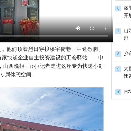
洛
6
开
山
7
辨
员，他们顶着烈日穿梭楼宇街巷，中途歇脚、
8
首家快递企业自主投资建设的工会驿站——申
，山西晚报·山河+记者走进这座专为快递小哥
太
9
专属休憩空间。
速
古
10