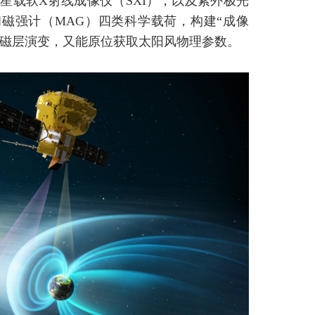
星载软X射线成像仪（SXI），以及紫外极光
和磁强计（MAG）四类科学载荷，构建“成像
踪磁层演变，又能原位获取太阳风物理参数。