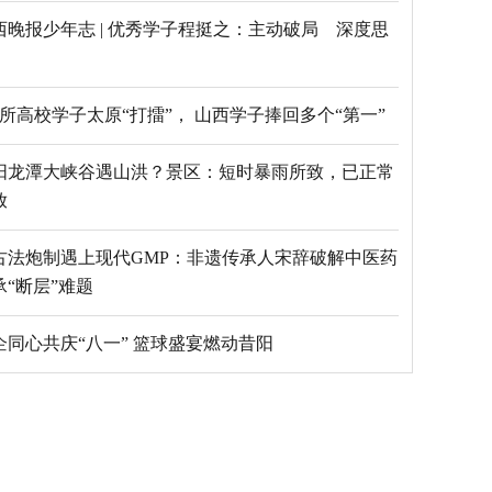
西晚报少年志 | 优秀学子程挺之：主动破局 深度思
69所高校学子太原“打擂”， 山西学子捧回多个“第一”
阳龙潭大峡谷遇山洪？景区：短时暴雨所致，已正常
放
古法炮制遇上现代GMP：非遗传承人宋辞破解中医药
承“断层”难题
乡企同心共庆“八一” 篮球盛宴燃动昔阳