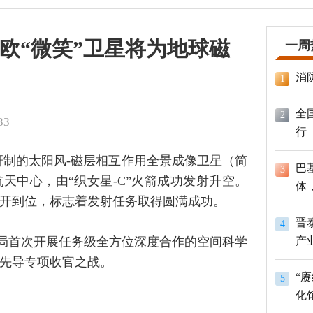
欧“微笑”卫星将为地球磁
一周
消
1
全
2
33
行
合研制的太阳风-磁层相互作用全景成像卫星（简
巴
3
航天中心，由“织女星-C”火箭成功发射升空。
体
开到位，标志着发射任务取得圆满成功。
员
晋
4
间局首次开展任务级全方位深度合作的空间科学
产
先导专项收官之战。
“
5
化