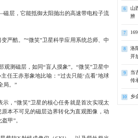
山
6
——磁层，它能抵御太阳抛出的高速带电粒子流
辨
1
7
变严酷。”“微笑”卫星科学应用系统总师、中
洛
8
开
部观测磁层，如同“盲人摸象”。“微笑”卫星中
当
9
主任王赤形象地比喻：“过去只能‘点看’地球
传
全局。”
10
赤表示，“微笑”卫星的核心任务就是首次实现太
把原本不可见的磁层边界转化为直观图像，动
化盔甲”。