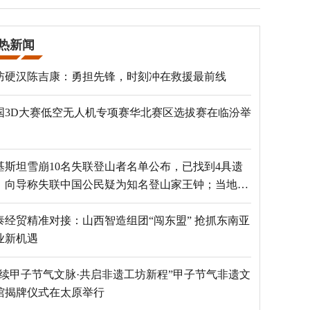
热新闻
防硬汉陈吉康：勇担先锋，时刻冲在救援最前线
国3D大赛低空无人机专项赛华北赛区选拔赛在临汾举
基斯坦雪崩10名失联登山者名单公布，已找到4具遗
，向导称失联中国公民疑为知名登山家王钟；当地官
：已定位到3个追踪器
泰经贸精准对接：山西智造组团“闯东盟” 抢抓东南亚
业新机遇
赓续甲子节气文脉·共启非遗工坊新程”甲子节气非遗文
馆揭牌仪式在太原举行