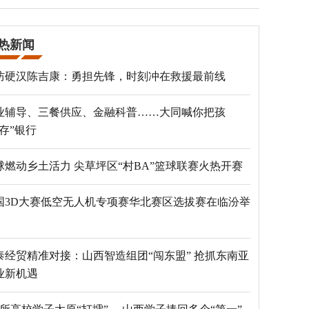
热新闻
防硬汉陈吉康：勇担先锋，时刻冲在救援最前线
业辅导、三餐供应、金融科普……大同喊你把孩
“存”银行
球燃动乡土活力 尖草坪区“村BA”篮球联赛火热开赛
国3D大赛低空无人机专项赛华北赛区选拔赛在临汾举
泰经贸精准对接：山西智造组团“闯东盟” 抢抓东南亚
业新机遇