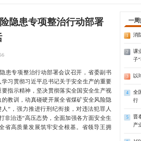
险隐患专项整治行动部署
一周
消
话
1
课
2
56
子
险隐患专项整治行动部署会议召开，省委副书
以
3
入学习贯彻习近平总书记关于安全生产的重要
重要指示精神，坚决贯彻落实全国安全生产视
全
4
血的教训，动真碰硬开展全省煤矿安全风险隐
行
键人”，强力推进行刑纪衔接，对违法犯罪人
晋
打非治违”高压态势，全面加强各方面安全生
5
产
全省高质量发展筑牢安全根基。省领导王拥