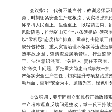
会议指出，代价不能白付，教训必须汲
勇，时刻绷紧安全生产这根弦，切实增强抓
终坚持人民至上、生命至上，以猛药去疴、
风险隐患，推动矿山安全“八条硬措施”硬落
以“零容忍”态度精准排查、重拳打击隐蔽工
规分包转包、重大灾害治理不落实等违法违
透事故原因，查清查透属地管理、行业监管
牢、法治意识淡薄、“关键人”责任不落实
软”等突出问题。要把重大隐患当成事故来抓
严落实安全生产责任，切实提升专项整治质
动局面，重塑“安全为本、廉洁为基、绿色引
会议强调，要牢固树立和践行正确政绩
生产考核巡查反馈问题整改，举一反三持续
输、建筑施工、燃气、消防等重点领域安全