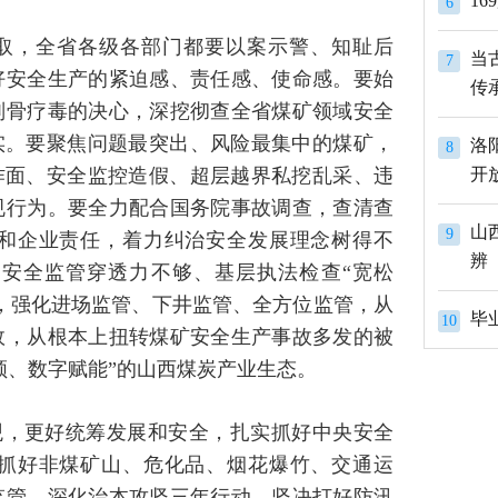
1
6
取，全省各级各部门都要以案示警、知耻后
当
7
好安全生产的紧迫感、责任感、使命感。要始
传
刮骨疗毒的决心，深挖彻查全省煤矿领域安全
实。要聚焦问题最突出、风险最集中的煤矿，
洛
8
作面、安全监控造假、超层越界私挖乱采、违
开
规行为。要全力配合国务院事故调查，查清查
山
9
和企业责任，着力纠治安全发展理念树得不
辨
、安全监管穿透力不够、基层执法检查“宽松
，强化进场监管、下井监管、全方位监管，从
10
效，从根本上扭转煤矿安全生产事故多发的被
领、数字赋能”的山西煤炭产业生态。
观，更好统筹发展和安全，扎实抓好中央安全
抓好非煤矿山、危化品、烟花爆竹、交通运
监管，深化治本攻坚三年行动，坚决打好防汛