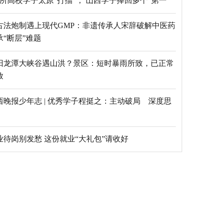
69所高校学子太原“打擂”， 山西学子捧回多个“第一”
古法炮制遇上现代GMP：非遗传承人宋辞破解中医药
承“断层”难题
阳龙潭大峡谷遇山洪？景区：短时暴雨所致，已正常
放
西晚报少年志 | 优秀学子程挺之：主动破局 深度思
毕业待岗别发愁 这份就业“大礼包”请收好