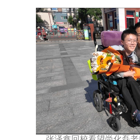
张泽鑫回校看望尚化磊老