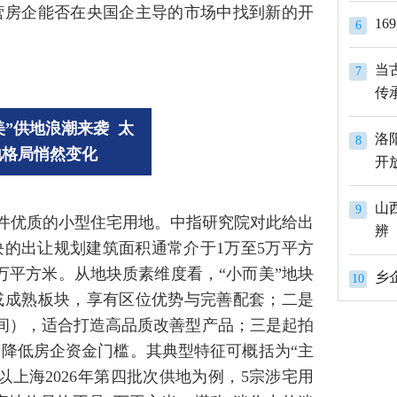
营房企能否在央国企主导的市场中找到新的开
1
6
当
7
传
美”供地浪潮来袭 太
洛
8
地格局悄然变化
开
山
9
条件优质的小型住宅用地。中指研究院对此给出
辨
的出让规划建筑面积通常介于1万至5万平方
万平方米。从地块质素维度看，“小而美”地块
10
或成熟板块，享有区位优势与完善配套；二是
5之间），适合打造高品质改善型产品；三是起拍
著降低房企资金门槛。其典型特征可概括为“主
上海2026年第四批次供地为例，5宗涉宅用