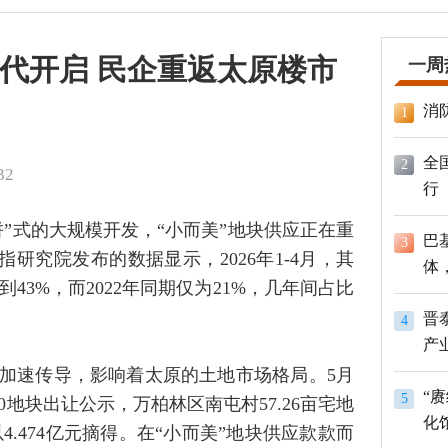
时代开启 民企重返太原楼市
一周
消
1
全
2
32
行
”式的大规模开发，“小而美”地块供应正在重
巴
3
指研究院发布的数据显示，2026年1-4月，其
体
43%，而2022年同期仅为21%，几年间占比
员
晋
4
产
加速传导，影响着太原的土地市场格局。5月
“
5
30地块出让公示，万柏林区南屯村57.26亩宅地
化
.474亿元摘得。在“小而美”地块供应款款而