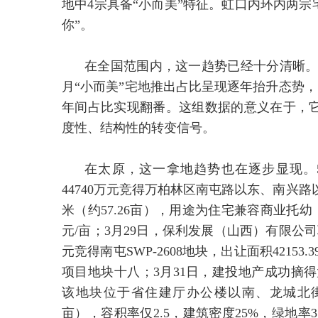
地中4宗具备“小而美”特征。虹口内环内两宗
你”。
在全国范围内，这一趋势已经十分清晰。中
月“小而美”宅地推出占比呈现逐年抬升态势，由2
年间占比实现翻番。这组数据的意义在于，
度性、结构性的转变信号。
在太原，这一拿地趋势也在逐步显现。
44740万元竞得万柏林区南屯路以东、南兴路以西的
米（约57.26亩），用途为住宅兼容商业托幼，
元/亩；3月29日，保利发展（山西）有限公司
元竞得南屯SWP-2608地块，出让面积42153
项目地块十八；3月31日，建投地产成功摘得太
该地块位于省住建厅办公楼以南、龙城北街以北，
亩），容积率仅2.5，建筑密度25%，绿地