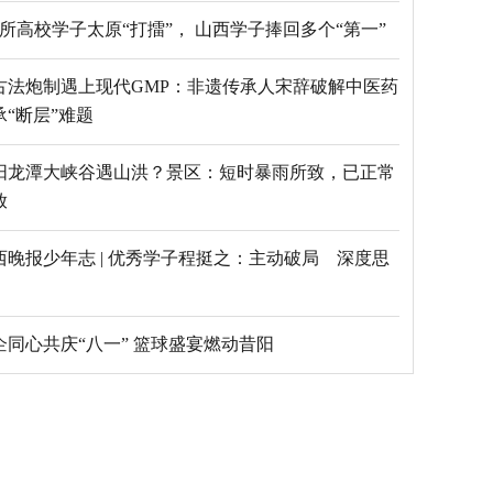
69所高校学子太原“打擂”， 山西学子捧回多个“第一”
古法炮制遇上现代GMP：非遗传承人宋辞破解中医药
承“断层”难题
阳龙潭大峡谷遇山洪？景区：短时暴雨所致，已正常
放
西晚报少年志 | 优秀学子程挺之：主动破局 深度思
乡企同心共庆“八一” 篮球盛宴燃动昔阳