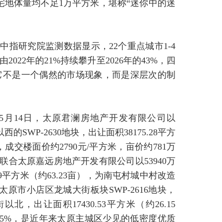
宅地体量均不足1万平方米，堪称“迷你中的迷
指研究院监测数据显示，22个重点城市1-4
022年的21%持续攀升至2026年的43%，四
它不是一个偶然的市场现象，而是深层次的制
5月14日，太原君澜房地产开发有限公司以
SWP-2630地块，出让面积38175.28平方
成交楼面价约2790元/平方米，亩价约781万
联合太原嘉远房地产开发有限公司以53940万
.39平方米（约63.23亩），为南屯村城中村改造
原市小店区龙城大街板块SWP-2616地块，
出让面积17430.53平方米（约26.15
率35%，是近年来太原主城区少见的低密度优质