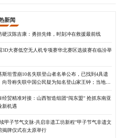
热新闻
防硬汉陈吉康：勇担先锋，时刻冲在救援最前线
国3D大赛低空无人机专项赛华北赛区选拔赛在临汾举
基斯坦雪崩10名失联登山者名单公布，已找到4具遗
，向导称失联中国公民疑为知名登山家王钟；当地官
：已定位到3个追踪器
泰经贸精准对接：山西智造组团“闯东盟” 抢抓东南亚
业新机遇
赓续甲子节气文脉·共启非遗工坊新程”甲子节气非遗文
馆揭牌仪式在太原举行