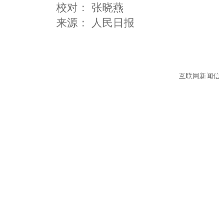
校对： 张晓燕
互联网新闻