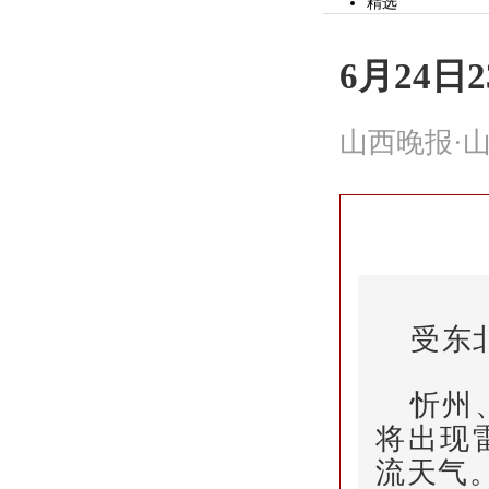
精选
党建
山河观察
时事
6月24
文化
社会
财经
山西晚报·山
市县
体育
教育
公益
生活
专题
作文
投资山西
健康
辟谣
受东
美食
山河视频
旅游
头条
忻州
精选
将出现
读图
娱乐
流天气
房产