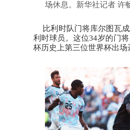
场休息。新华社记者 许畅
比利时队门将库尔图瓦成
利时球员。这位34岁的门
杯历史上第三位世界杯出场