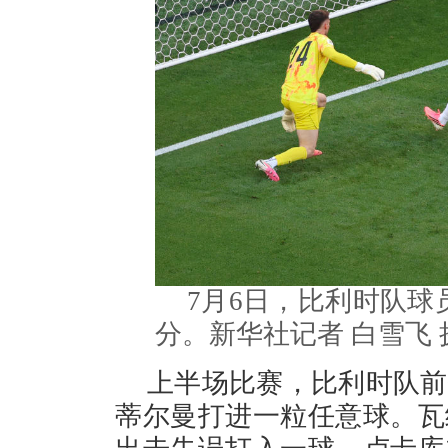
7月6日，比利时队
分。新华社记者 白雪飞 
上半场比赛，比利时队前
蒂尔曼打进一粒任意球。瓦