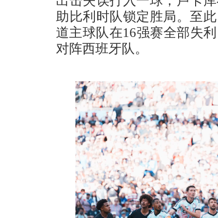
出击失误打入一球，卢卡库
助比利时队锁定胜局。至此
道主球队在16强赛全部失
对阵西班牙队。