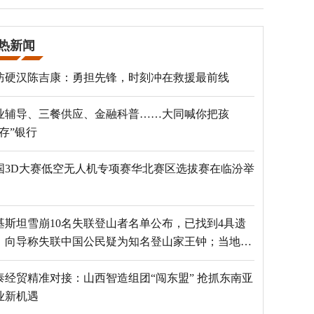
热新闻
防硬汉陈吉康：勇担先锋，时刻冲在救援最前线
业辅导、三餐供应、金融科普……大同喊你把孩
“存”银行
国3D大赛低空无人机专项赛华北赛区选拔赛在临汾举
基斯坦雪崩10名失联登山者名单公布，已找到4具遗
，向导称失联中国公民疑为知名登山家王钟；当地官
：已定位到3个追踪器
泰经贸精准对接：山西智造组团“闯东盟” 抢抓东南亚
业新机遇