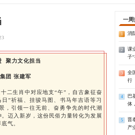
当
一周
消
1
23
课
2
子
进 聚力文化担当
全
3
集团 张建军
行
十二生肖中对应地支“午”，自古象征奋
巴
4
马日”祈福、挂骏马图、书马年吉语等习
体
景，引领一往无前、奋勇争先的时代潮
员
神。迈入新岁，这份民俗力量转化为发展
晋
5
湃底气。
产