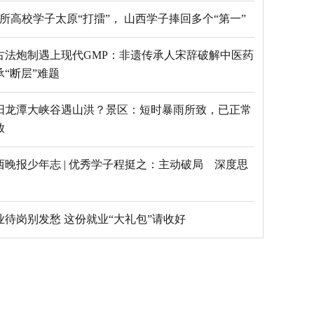
69所高校学子太原“打擂”， 山西学子捧回多个“第一”
古法炮制遇上现代GMP：非遗传承人宋辞破解中医药
承“断层”难题
阳龙潭大峡谷遇山洪？景区：短时暴雨所致，已正常
放
西晚报少年志 | 优秀学子程挺之：主动破局 深度思
毕业待岗别发愁 这份就业“大礼包”请收好