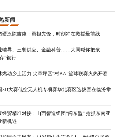
热新闻
防硬汉陈吉康：勇担先锋，时刻冲在救援最前线
业辅导、三餐供应、金融科普……大同喊你把孩
“存”银行
球燃动乡土活力 尖草坪区“村BA”篮球联赛火热开赛
国3D大赛低空无人机专项赛华北赛区选拔赛在临汾举
泰经贸精准对接：山西智造组团“闯东盟” 抢抓东南亚
业新机遇