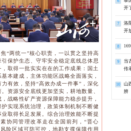
泰
6
开
洛
7
开
1
8
聚焦“两统一”核心职责，一以贯之坚持高
牵引保护生态、守牢安全稳定底线总体思
当
9
务，取得一批实实在在的工作成果：国土
传
系基本建成，主体功能区战略全面落实，
力有效，坚持“高效办成一件事”，深化
山
10
著。资源安全底线更加坚实，耕地数量、
辨
成，战略性矿产资源保障能力稳步提升，
保护实现系统治理，政策体制机制不断健
事业取得长足发展。综合治理效能不断提
要素协同管理改革走在全国前列，“晋心
高风险区域可防可控，地勘支撑保障作用