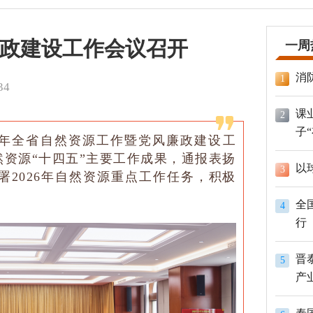
政建设工作会议召开
一周
消
1
34
课
2
子
26年全省自然资源工作暨党风廉政建设工
资源“十四五”主要工作成果，通报表扬
以
3
署2026年自然资源重点工作任务，积极
全
4
行
晋
5
产