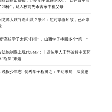
国校园枪击惨案：14岁初中生连杀6人，“饮弹自尽前
了26枪”，疑入校前先杀害家中祖父母
阳龙潭大峡谷遇山洪？景区：短时暴雨所致，已正常
放
69所高校学子太原“打擂”， 山西学子捧回多个“第一”
古法炮制遇上现代GMP：非遗传承人宋辞破解中医药
承“断层”难题
西晚报少年志 | 优秀学子程挺之：主动破局 深度思