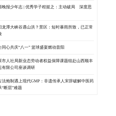
西晚报少年志 | 优秀学子程挺之：主动破局 深度思
阳龙潭大峡谷遇山洪？景区：短时暴雨所致，已正常
放
乡企同心共庆“八一” 篮球盛宴燃动昔阳
原市人社局新业态劳动者权益保障课题组赴山西顺丰
运有限公司座谈调研
古法炮制遇上现代GMP：非遗传承人宋辞破解中医药
承“断层”难题