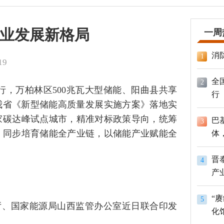
业发展新格局
一周
消
1
19
全
2
行，万柏林区500兆瓦大型储能、阳曲县共享
行
我省《新型储能高质量发展实施方案》落地实
家碳达峰试点城市，精准对标政策导向，统筹
巴
3
，同步培育储能全产业链，以储能产业赋能全
体
员
晋
4
产
“
5
厅、国家能源局山西监管办公室近日联合印发
化