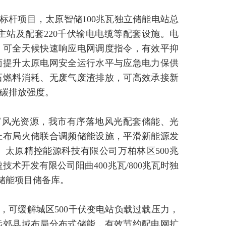
标杆项目，太原智储100兆瓦独立储能电站总
能主站及配套220千伏输电电缆等配套设施。电
，可全天候快速响应电网调度指令，有效平抑
面提升太原电网安全运行水平与应急电力保供
石燃料消耗、无废气废渣排放，可高效承接新
碳排放强度。
富风光资源，我市有序落地风光配套储能、光
址布局火储联合调频储能设施，平滑新能源发
太原精控能源科技有限公司万柏林区500兆
技术开发有限公司阳曲400兆瓦/800兆瓦时独
储能项目储备库。
，可缓解城区500千伏变电站负载过载压力，
远郊县域布局分布式储能，有效节约配电网扩