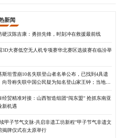
热新闻
防硬汉陈吉康：勇担先锋，时刻冲在救援最前线
国3D大赛低空无人机专项赛华北赛区选拔赛在临汾举
基斯坦雪崩10名失联登山者名单公布，已找到4具遗
，向导称失联中国公民疑为知名登山家王钟；当地官
：已定位到3个追踪器
泰经贸精准对接：山西智造组团“闯东盟” 抢抓东南亚
业新机遇
赓续甲子节气文脉·共启非遗工坊新程”甲子节气非遗文
馆揭牌仪式在太原举行