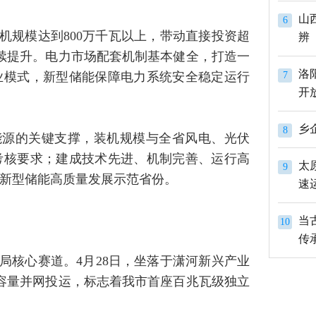
山
6
装机规模达到800万千瓦以上，带动直接投资超
辨
持续提升。电力市场配套机制基本健全，打造一
洛
业模式，新型储能保障电力系统安全稳定运行
7
开
8
新能源的关键支撑，装机规模与全省风电、光伏
考核要求；建成技术先进、机制完善、运行高
太
9
新型储能高质量发展示范省份。
速
当
10
传
局核心赛道。4月28日，坐落于潇河新兴产业
全容量并网投运，标志着我市首座百兆瓦级独立