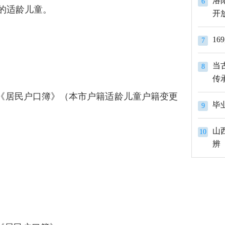
洛
6
）的适龄儿童。
开
1
7
当
8
传
女《居民户口簿》（本市户籍适龄儿童户籍变更
9
山
10
辨