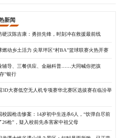
热新闻
防硬汉陈吉康：勇担先锋，时刻冲在救援最前线
球燃动乡土活力 尖草坪区“村BA”篮球联赛火热开赛
业辅导、三餐供应、金融科普……大同喊你把孩
“存”银行
国3D大赛低空无人机专项赛华北赛区选拔赛在临汾举
国校园枪击惨案：14岁初中生连杀6人，“饮弹自尽前
了26枪”，疑入校前先杀害家中祖父母