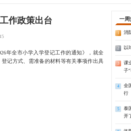
记工作政策出台
一周
消
1
45
以
2
026年全市小学入学登记工作的通知》，就全
、登记方式、需准备的材料等有关事项作出具
课
3
子
全
4
行
泰
5
开