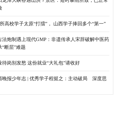
阳龙潭大峡谷遇山洪？景区：短时暴雨所致，已正常
放
69所高校学子太原“打擂”， 山西学子捧回多个“第一”
古法炮制遇上现代GMP：非遗传承人宋辞破解中医药
承“断层”难题
毕业待岗别发愁 这份就业“大礼包”请收好
西晚报少年志 | 优秀学子程挺之：主动破局 深度思