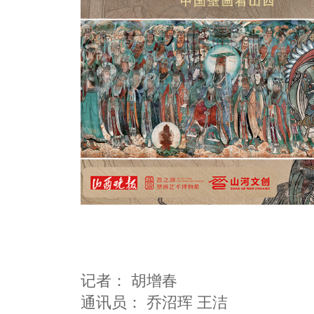
记者：
胡增春
通讯员：
乔沼珲 王洁