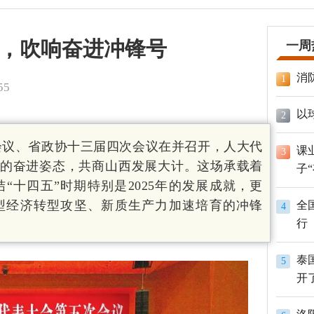
标，吹响奋进冲锋号
一周
消
1
55
以
2
会议、省政协十三届四次会议在并召开，人大代
课
3
”的奋进姿态，共商山西发展大计。这场承载着
子
“十四五”时期特别是2025年的发展成就，更
源型经济转型攻坚、新质生产力加速培育的冲锋
全
4
行
泰
5
开