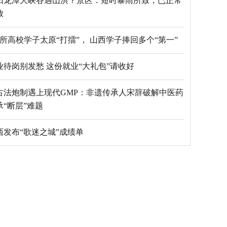
阳龙潭大峡谷遇山洪？景区：短时暴雨所致，已正常
放
69所高校学子太原“打擂”， 山西学子捧回多个“第一”
毕业待岗别发愁 这份就业“大礼包”请收好
古法炮制遇上现代GMP：非遗传承人宋辞破解中医药
承“断层”难题
西发布“歌迷之城”成绩单