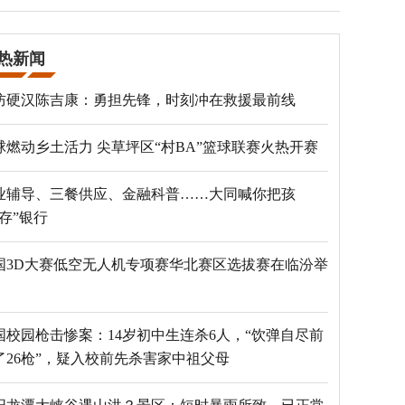
热新闻
防硬汉陈吉康：勇担先锋，时刻冲在救援最前线
球燃动乡土活力 尖草坪区“村BA”篮球联赛火热开赛
业辅导、三餐供应、金融科普……大同喊你把孩
“存”银行
国3D大赛低空无人机专项赛华北赛区选拔赛在临汾举
国校园枪击惨案：14岁初中生连杀6人，“饮弹自尽前
了26枪”，疑入校前先杀害家中祖父母