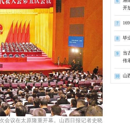
洛
6
开
1
7
8
当
9
传
山
10
五次会议在太原隆重开幕。山西日报记者史晓