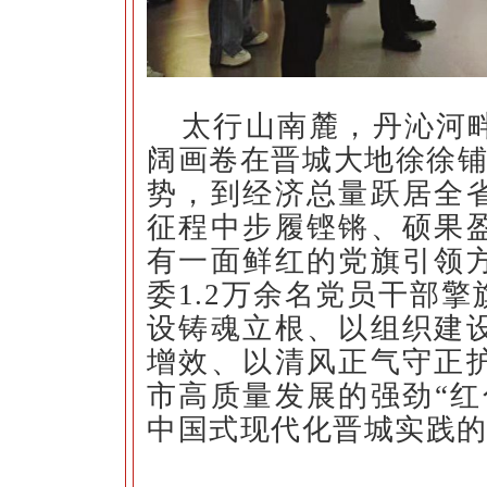
太行山南麓，丹沁河
阔画卷在晋城大地徐徐铺展
势，到经济总量跃居全
征程中步履铿锵、硕果
有一面鲜红的党旗引领
委1.2万余名党员干部
设铸魂立根、以组织建
增效、以清风正气守正
市高质量发展的强劲“红
中国式现代化晋城实践