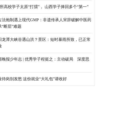
69所高校学子太原“打擂”， 山西学子捧回多个“第一”
古法炮制遇上现代GMP：非遗传承人宋辞破解中医药
承“断层”难题
阳龙潭大峡谷遇山洪？景区：短时暴雨所致，已正常
放
西晚报少年志 | 优秀学子程挺之：主动破局 深度思
毕业待岗别发愁 这份就业“大礼包”请收好