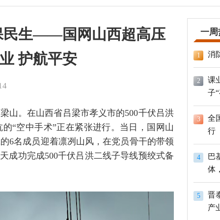
保民生——国网山西超高压
一周
消
业 护航平安
1
课
2
14
子
吕梁山。在山西省吕梁市孝义市的500千伏吕洪
全
3
的“空中手术”正在紧张进行。当日，国网山
行
的6名成员迎着凛冽山风，在党员骨干的带领
天成功完成500千伏吕洪二线子导线预绞式备
巴
4
体
员
晋
5
产