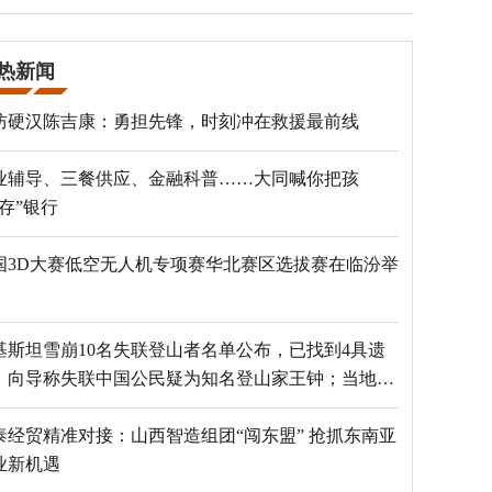
热新闻
防硬汉陈吉康：勇担先锋，时刻冲在救援最前线
业辅导、三餐供应、金融科普……大同喊你把孩
“存”银行
国3D大赛低空无人机专项赛华北赛区选拔赛在临汾举
基斯坦雪崩10名失联登山者名单公布，已找到4具遗
，向导称失联中国公民疑为知名登山家王钟；当地官
：已定位到3个追踪器
泰经贸精准对接：山西智造组团“闯东盟” 抢抓东南亚
业新机遇