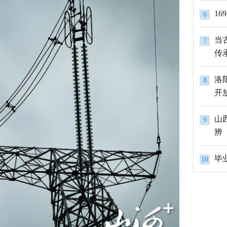
1
6
当
7
传
洛
8
开
山
9
辨
10