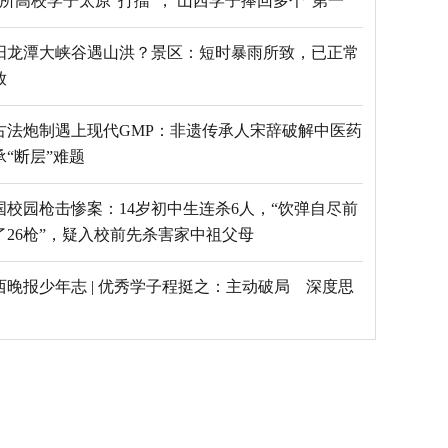
69所高校学子太原“打擂”， 山西学子捧回多个“第一”
阳龙潭大峡谷遇山洪？景区：短时暴雨所致，已正常
放
古法炮制遇上现代GMP：非遗传承人宋辞破解中医药
承“断层”难题
国校园枪击惨案：14岁初中生连杀6人，“饮弹自尽前
了26枪”，疑入校前先杀害家中祖父母
西晚报少年志 | 优秀学子程挺之：主动破局 深度思