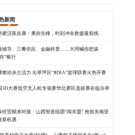
热新闻
防硬汉陈吉康：勇担先锋，时刻冲在救援最前线
业辅导、三餐供应、金融科普……大同喊你把孩
“存”银行
球燃动乡土活力 尖草坪区“村BA”篮球联赛火热开赛
国3D大赛低空无人机专项赛华北赛区选拔赛在临汾举
泰经贸精准对接：山西智造组团“闯东盟” 抢抓东南亚
业新机遇