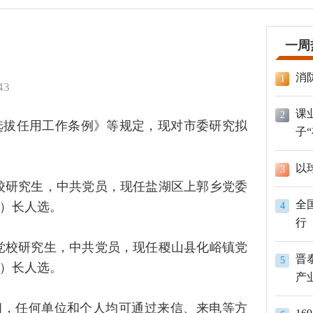
一周
消
1
43
课
2
选拔任用工作条例》等规定，现对市委研究拟
子
以
3
党校研究生，中共党员，现任盐湖区上郭乡党委
全
）长人选。
4
行
委党校研究生，中共党员，现任稷山县化峪镇党
晋
5
）长人选。
产
期间，任何单位和个人均可通过来信、来电等方