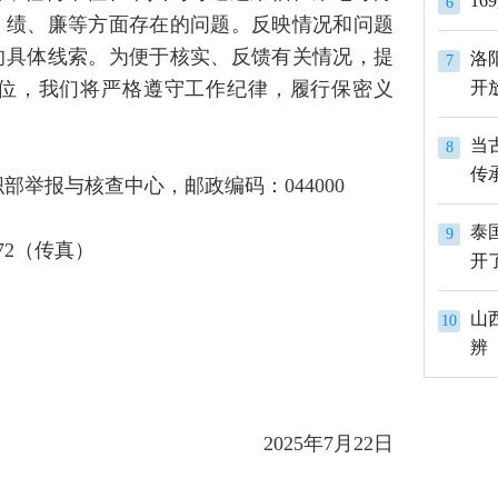
1
6
、绩、廉等方面存在的问题。反映情况和问题
的具体线索。为便于核实、反馈有关情况，提
洛
7
位，我们将严格遵守工作纪律，履行保密义
开
当
8
传
部举报与核查中心，邮政编码：044000
泰
9
0372（传真）
开
山
10
辨
2025年7月22日