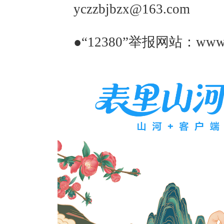
yczzbjbzx@163.com
●“12380”举报网站：www.hd