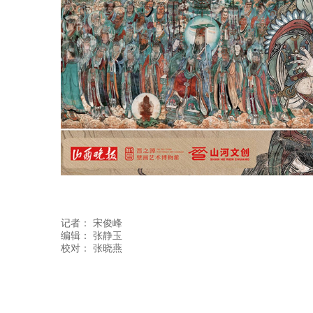
记者：
宋俊峰
编辑：
张静玉