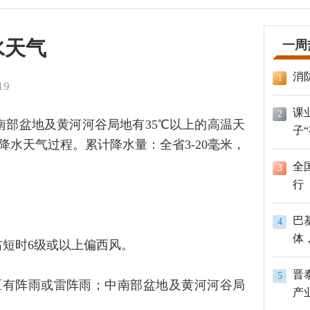
水天气
一周
消
1
19
课
2
中南部盆地及黄河河谷局地有35℃以上的高温天
子
降水天气过程。累计降水量：全省3-20毫米，
全
3
行
巴
4
体
右短时6级或以上偏西风。
员
晋
5
区有阵雨或雷阵雨；中南部盆地及黄河河谷局
产