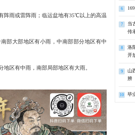
1
6
有阵雨或雷阵雨；临运盆地有35℃以上的高温
当
7
传
中南部大部地区有小雨，中南部部分地区有中
洛
8
开
部分地区有中雨，南部局部地区有大雨。
山
9
辨
10