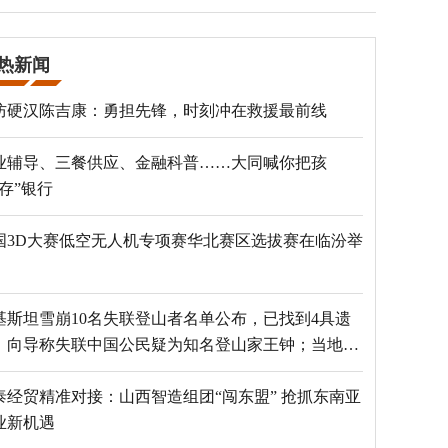
热新闻
防硬汉陈吉康：勇担先锋，时刻冲在救援最前线
业辅导、三餐供应、金融科普……大同喊你把孩
“存”银行
国3D大赛低空无人机专项赛华北赛区选拔赛在临汾举
基斯坦雪崩10名失联登山者名单公布，已找到4具遗
，向导称失联中国公民疑为知名登山家王钟；当地官
：已定位到3个追踪器
泰经贸精准对接：山西智造组团“闯东盟” 抢抓东南亚
业新机遇