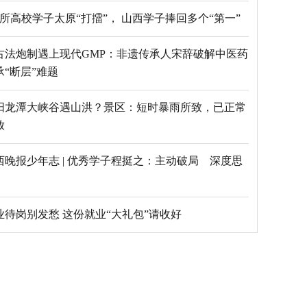
69所高校学子太原“打擂”， 山西学子捧回多个“第一”
古法炮制遇上现代GMP：非遗传承人宋辞破解中医药
承“断层”难题
阳龙潭大峡谷遇山洪？景区：短时暴雨所致，已正常
放
西晚报少年志 | 优秀学子程挺之：主动破局 深度思
毕业待岗别发愁 这份就业“大礼包”请收好