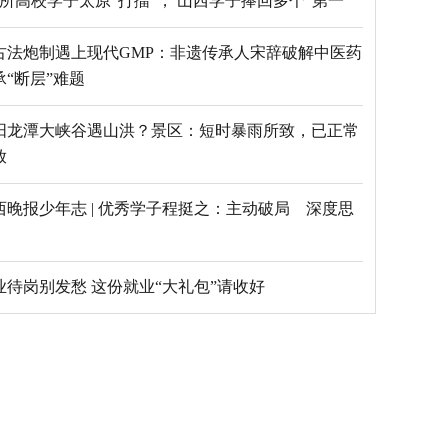
69所高校学子太原“打擂”， 山西学子捧回多个“第一”
古法炮制遇上现代GMP：非遗传承人宋辞破解中医药
承“断层”难题
阳龙潭大峡谷遇山洪？景区：短时暴雨所致，已正常
放
西晚报少年志 | 优秀学子程挺之：主动破局 深度思
毕业待岗别发愁 这份就业“大礼包”请收好