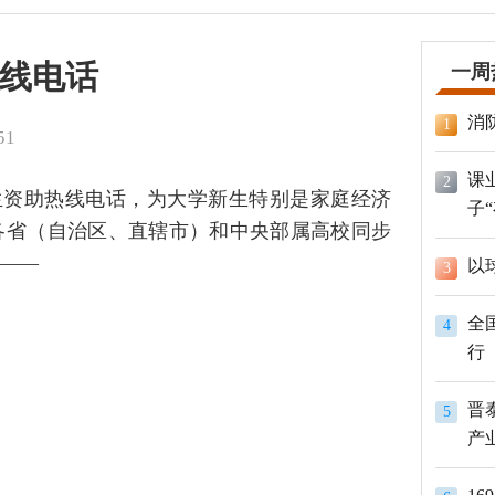
线电话
一周
消
1
51
课
2
学生资助热线电话，为大学新生特别是家庭经济
子
各省（自治区、直辖市）和中央部属高校同步
——
以
3
全
4
行
晋
5
产