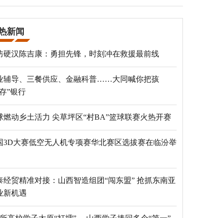
热新闻
防硬汉陈吉康：勇担先锋，时刻冲在救援最前线
业辅导、三餐供应、金融科普……大同喊你把孩
“存”银行
球燃动乡土活力 尖草坪区“村BA”篮球联赛火热开赛
国3D大赛低空无人机专项赛华北赛区选拔赛在临汾举
泰经贸精准对接：山西智造组团“闯东盟” 抢抓东南亚
业新机遇