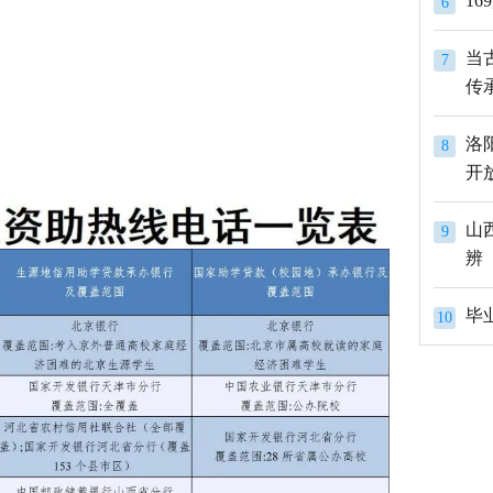
1
6
当
7
传
洛
8
开
山
9
辨
10