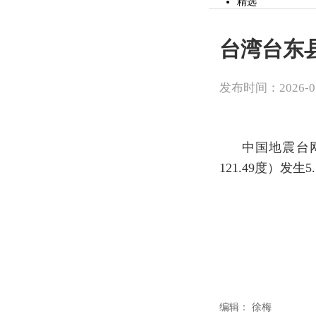
精选
党建
山河观察
时事
台湾台东县
文化
社会
财经
发布时间：2026-05-
市县
体育
教育
公益
生活
中国地震台网
专题
121.49度）发
作文
投资山西
健康
辟谣
美食
山河视频
旅游
头条
精选
读图
娱乐
房产
编辑：
徐梅