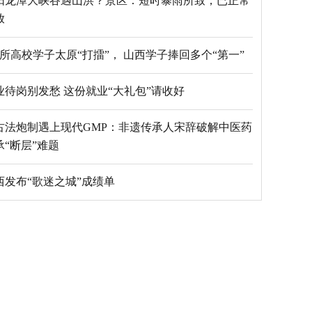
阳龙潭大峡谷遇山洪？景区：短时暴雨所致，已正常
放
69所高校学子太原“打擂”， 山西学子捧回多个“第一”
毕业待岗别发愁 这份就业“大礼包”请收好
古法炮制遇上现代GMP：非遗传承人宋辞破解中医药
承“断层”难题
西发布“歌迷之城”成绩单