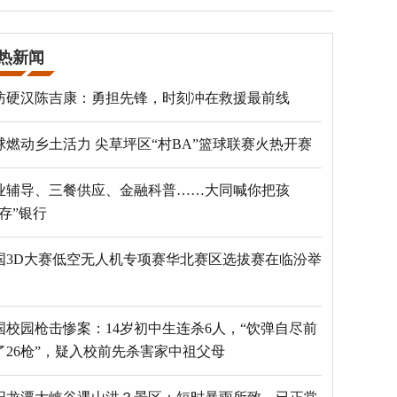
热新闻
防硬汉陈吉康：勇担先锋，时刻冲在救援最前线
球燃动乡土活力 尖草坪区“村BA”篮球联赛火热开赛
业辅导、三餐供应、金融科普……大同喊你把孩
“存”银行
国3D大赛低空无人机专项赛华北赛区选拔赛在临汾举
国校园枪击惨案：14岁初中生连杀6人，“饮弹自尽前
了26枪”，疑入校前先杀害家中祖父母