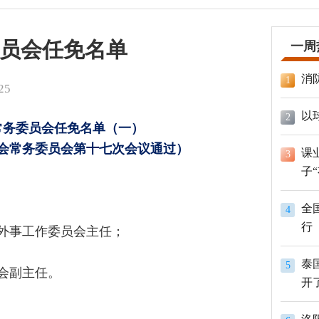
员会任免名单
一周
消
1
25
以
2
常务委员会任免名单（一）
代表大会常务委员会第十七次会议通过）
课
3
子
全
4
行
务外事工作委员会主任；
泰
5
员会副主任。
开