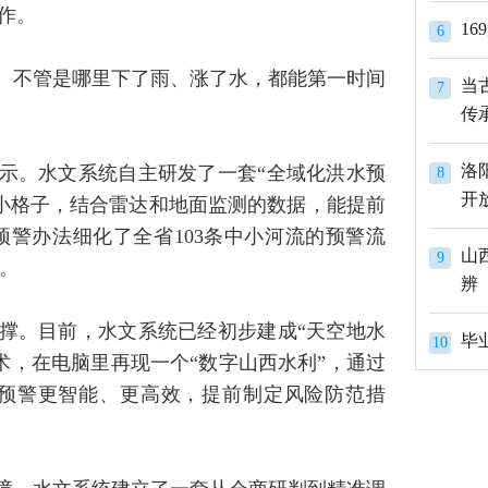
作。
1
6
情。不管是哪里下了雨、涨了水，都能第一时间
当
7
传
洛
提示。水文系统自主研发了一套“全域化洪水预
8
开
个小格子，结合雷达和地面监测的数据，能提前
预警办法细化了全省103条中小河流的预警流
山
9
。
辨
支撑。目前，水文系统已经初步建成“天空地水
10
术，在电脑里再现一个“数字山西水利”，通过
预警更智能、更高效，提前制定风险防范措