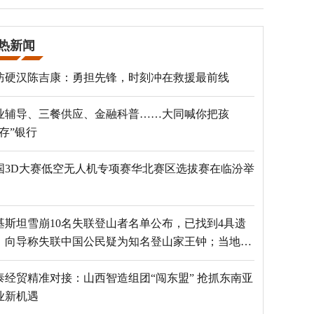
热新闻
防硬汉陈吉康：勇担先锋，时刻冲在救援最前线
业辅导、三餐供应、金融科普……大同喊你把孩
“存”银行
国3D大赛低空无人机专项赛华北赛区选拔赛在临汾举
基斯坦雪崩10名失联登山者名单公布，已找到4具遗
，向导称失联中国公民疑为知名登山家王钟；当地官
：已定位到3个追踪器
泰经贸精准对接：山西智造组团“闯东盟” 抢抓东南亚
业新机遇