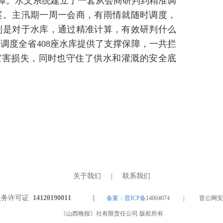
保障。水文系统建立了一套从会商研判到精准调
案。主汛期一周一会商，有雨情就随时调度，
别是对于水库，通过精准计算，有效研判什么
调度全省408座水库提供了支撑保障，一共拦
了灾害损失，同时也守住了供水和灌溉的安全底
关于我们
|
联系我们
服务许可证
14120190011 |
备案：晋ICP备
14004074 | 晋公网安备 1
《山西晚报》社有限责任公司 版权所有