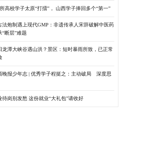
69所高校学子太原“打擂”， 山西学子捧回多个“第一”
古法炮制遇上现代GMP：非遗传承人宋辞破解中医药
承“断层”难题
阳龙潭大峡谷遇山洪？景区：短时暴雨所致，已正常
放
西晚报少年志 | 优秀学子程挺之：主动破局 深度思
毕业待岗别发愁 这份就业“大礼包”请收好