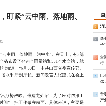
力，盯紧“云中雨、落地雨、
一周
消
1
课
2
35
子
紧‘云中雨、落地雨、河中水’。在天上，有3部
全
3
省布设了4494个雨量站和351个水文站，就
行
能知道。”6月30日，中共山西省委宣传部、
，省水利厅副厅长、新闻发言人张建龙在会上
巴
4
体
员
晋
5
防汛形势严峻。张建龙介绍，为了应对防汛工
产
时间”，把工作做在前面。具体来说，主要是