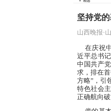
精选
党建
山河观察
时事
坚持党的
文化
社会
财经
山西晚报·山
市县
体育
教育
公益
在庆祝
生活
近平总书
专题
作文
中国共产党
投资山西
健康
求，排在首
辟谣
美食
方略”，引
山河视频
旅游
特色社会
头条
精选
正确航向破
读图
娱乐
房产