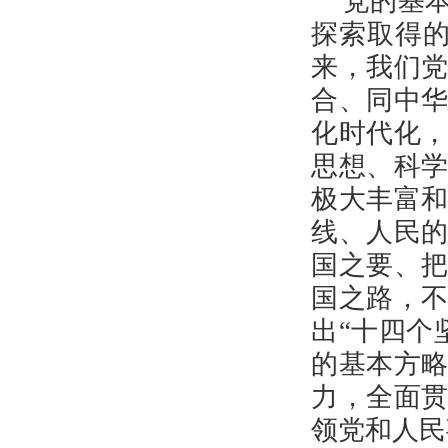
党的基
健康科普
探索取得的
来，我们
合、同中
化时代化，
思想、科
极大丰富
线、人民
国之要、
国之路，
出“十四个
的基本方
力，全面
领党和人民